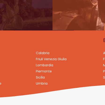
Calabria
A
Friuli Venezia Giulia
F
Lombardia
M
Piemonte
P
Sicilia
S
e
Umbria