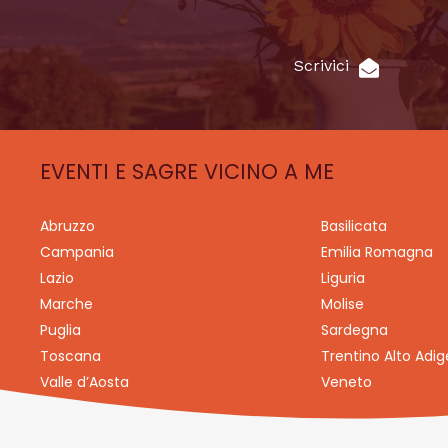
Scrivici
EVENTI E SAGRE VICINO A ME
Abruzzo
Basilicata
Campania
Emilia Romagna
Lazio
Liguria
Marche
Molise
Puglia
Sardegna
Toscana
Trentino Alto Adig
Valle d’Aosta
Veneto