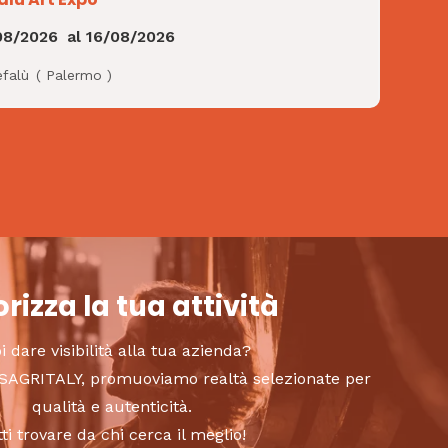
08/2026
al
16/08/2026
efalù
(
Palermo
)
rizza la tua attività
i dare visibilità alla tua azienda?
to SAGRITALY, promuoviamo realtà selezionate per
qualità e autenticità.
tti trovare da chi cerca il meglio!