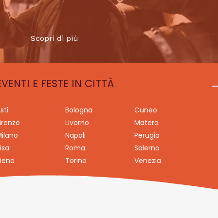
Scopri di più
EVENTI E FESTE IN CITTÀ
sti
Bologna
Cuneo
irenze
Livorno
Matera
ilano
Napoli
Perugia
isa
Roma
Salerno
iena
Torino
Venezia