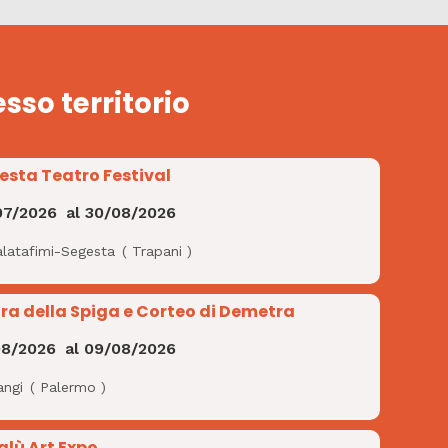
esso territorio
esta Teatro Festival
07/2026
al
30/08/2026
alatafimi-Segesta
(
Trapani
)
ra della Spiga e Corteo di Demetra
08/2026
al
09/08/2026
angi
(
Palermo
)
alù Art Expo