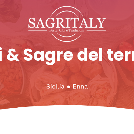
 & Sagre del ter
Sicilia
●
Enna