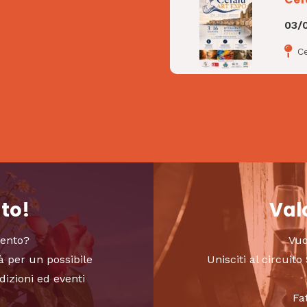
03/
C
nto!
Valo
vento?
Vuo
à per un possibile
Unisciti al circui
dizioni ed eventi
Fa