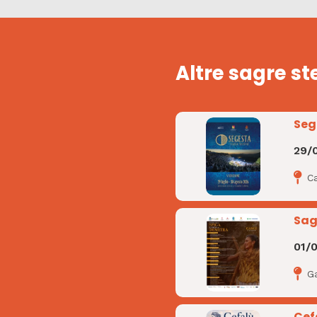
Altre sagre st
Seg
29/
C
Sag
01/
G
Cef