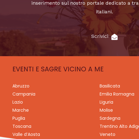
inserimento sul nostro portale dedicato a tra
italiani.
Scrivici
EVENTI E SAGRE VICINO A ME
Abruzzo
Basilicata
Campania
Emilia Romagna
Lazio
Liguria
Marche
Molise
Puglia
Sardegna
Toscana
Trentino Alto Adig
Valle d’Aosta
Veneto