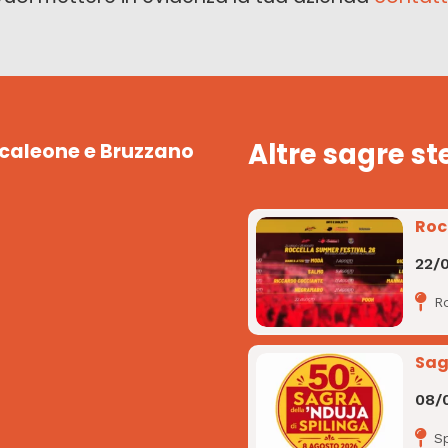
Altre sagre st
ncaleone e Bruzzano
Roc
22/
R
Sag
08/
Sp