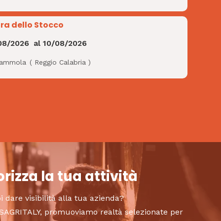
ra dello Stocco
08/2026
al
10/08/2026
ammola
(
Reggio Calabria
)
rizza la tua attività
i dare visibilità alla tua azienda?
to SAGRITALY, promuoviamo realtà selezionate per