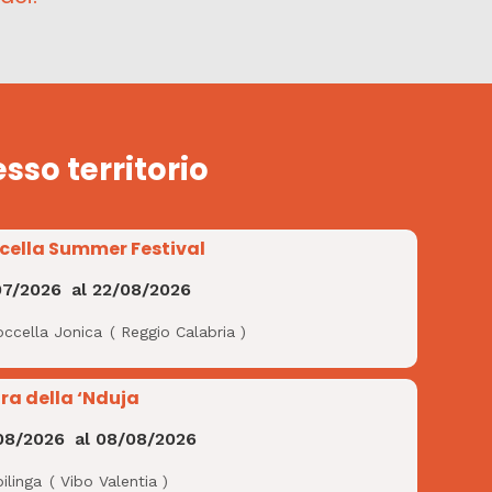
esso territorio
cella Summer Festival
07/2026
al
22/08/2026
occella Jonica
(
Reggio Calabria
)
ra della ‘Nduja
08/2026
al
08/08/2026
ilinga
(
Vibo Valentia
)