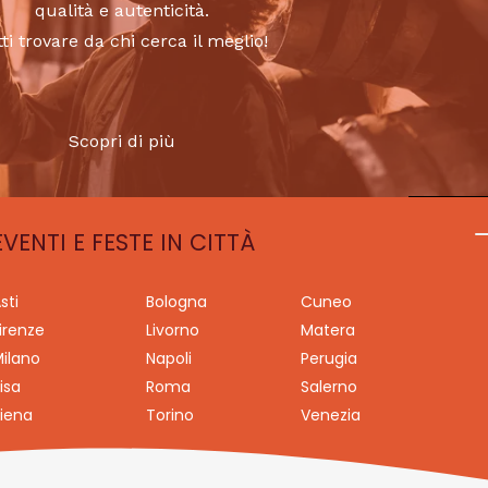
qualità e autenticità.
tti trovare da chi cerca il meglio!
Scopri di più
EVENTI E FESTE IN CITTÀ
sti
Bologna
Cuneo
irenze
Livorno
Matera
ilano
Napoli
Perugia
isa
Roma
Salerno
iena
Torino
Venezia