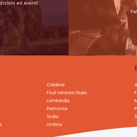
dizioni ed eventi
Fa
Calabria
A
Friuli Venezia Giulia
F
Lombardia
M
Piemonte
P
Sicilia
S
e
Umbria