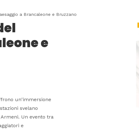
Paesaggio a Brancaleone e Bruzzano
del
leone e
offrono un'immersione
ustazioni svelano
i Armeni. Un evento tra
aggiatori e