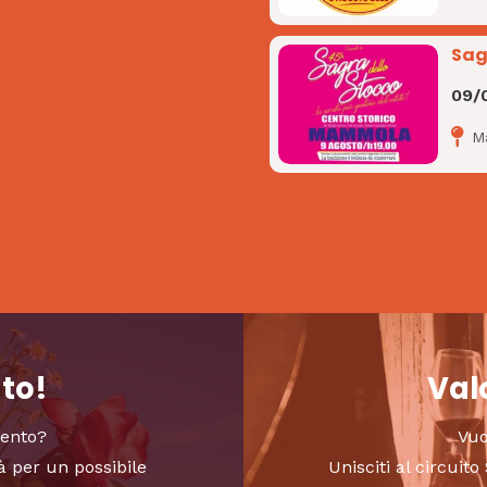
Sag
09/
M
nto!
Valo
vento?
Vuo
à per un possibile
Unisciti al circui