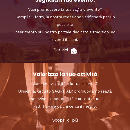
Vuoi promuovere la tua sagra o evento?
Compila il form, la nostra redazione verificherà per un
possibile
inserimento sul nostro portale dedicato a tradizioni ed
eventi italiani.
Scrivici
Valorizza la tua attività
Vuoi dare visibilità alla tua azienda?
Unisciti al circuito SAGRITALY, promuoviamo realtà
selezionate per qualità e autenticità.
Fatti trovare da chi cerca il meglio!
Scopri di più