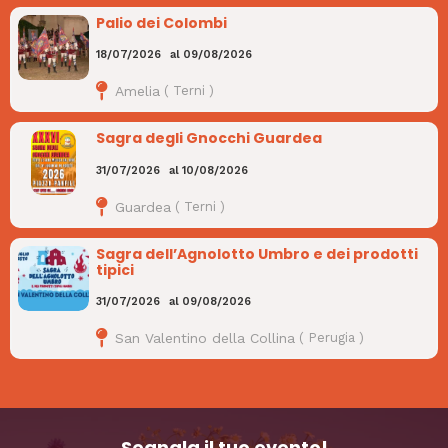
Palio dei Colombi
18/07/2026
al
09/08/2026
Amelia
(
Terni
)
Sagra degli Gnocchi Guardea
31/07/2026
al
10/08/2026
Guardea
(
Terni
)
Sagra dell’Agnolotto Umbro e dei prodotti
tipici
31/07/2026
al
09/08/2026
San Valentino della Collina
(
Perugia
)
Segnala il tuo evento!