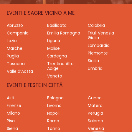
EVENTI E SAGRE VICINO A ME
Abruzzo
Basilicata
Calabria
Campania
Emilia Romagna
Friuli Venezia
Giulia
Lazio
Liguria
Lombardia
Marche
Molise
Piemonte
Puglia
Sardegna
Sicilia
Toscana
Trentino Alto
Adige
Umbria
Valle d’Aosta
Veneto
EVENTI E FESTE IN CITTÀ
Asti
Bologna
Cuneo
Firenze
Livorno
Matera
Milano
Napoli
Perugia
Pisa
Roma
Salerno
Siena
Torino
Venezia