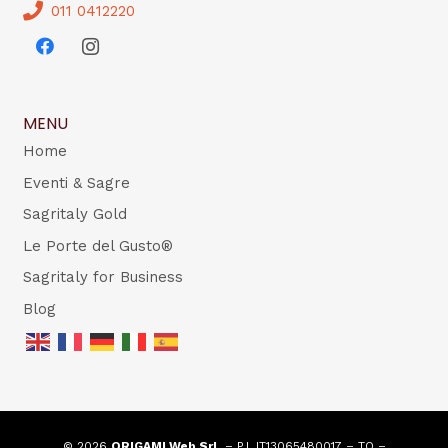
011 0412220
MENU
Home
Eventi & Sagre
Sagritaly Gold
Le Porte del Gusto®
Sagritaly for Business
Blog
© 2026
ORIGAMI Web Srl
– P.I. IT13065480017 – TO –