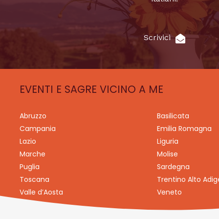
Scrivici
EVENTI E SAGRE VICINO A ME
Abruzzo
Basilicata
Campania
Emilia Romagna
Lazio
Liguria
Marche
Molise
Puglia
Sardegna
Toscana
Trentino Alto Adig
Valle d’Aosta
Veneto