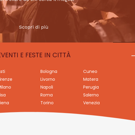
Scopri di più
EVENTI E FESTE IN CITTÀ
sti
Bologna
Cuneo
irenze
Livorno
Matera
ilano
Napoli
Perugia
isa
Roma
Salerno
iena
Torino
Venezia