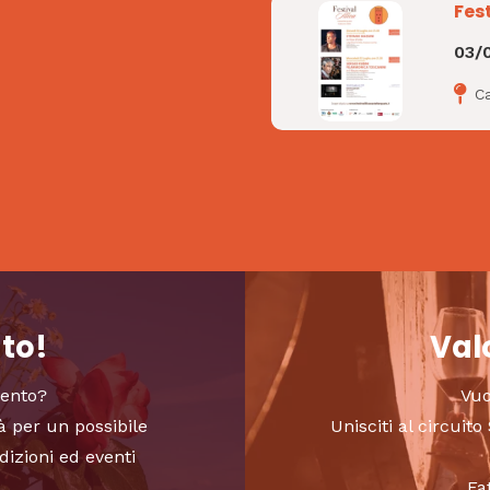
Fest
03/
Ca
nto!
Valo
vento?
Vuo
à per un possibile
Unisciti al circui
dizioni ed eventi
Fa