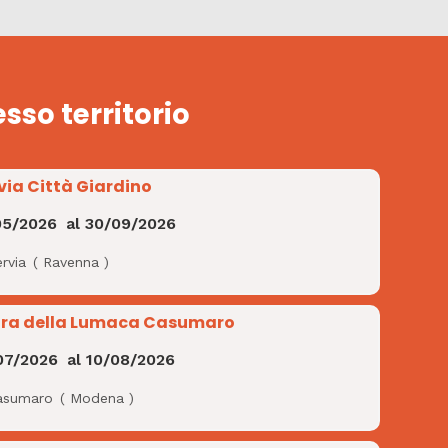
esso territorio
via Città Giardino
05/2026
al
30/09/2026
rvia
(
Ravenna
)
ra della Lumaca Casumaro
07/2026
al
10/08/2026
asumaro
(
Modena
)