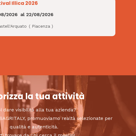
ival Illica 2026
08/2026
al
22/08/2026
stell'Arquato
(
Piacenza
)
rizza la tua attività
i dare visibilità alla tua azienda?
to SAGRITALY, promuoviamo realtà selezionate per
qualità e autenticità.
tti trovare da chi cerca il meglio!