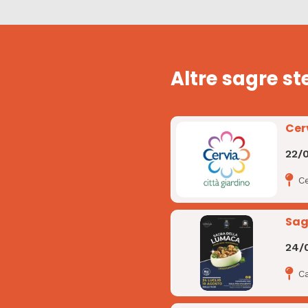
Altre sagre st
Cer
22/
Ce
Sag
24/
C