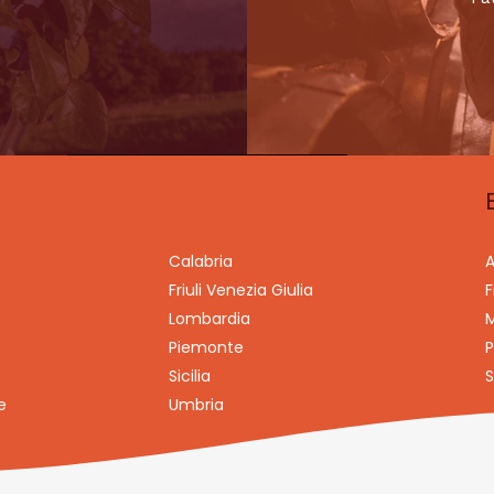
Calabria
A
Friuli Venezia Giulia
F
Lombardia
M
Piemonte
P
Sicilia
S
e
Umbria