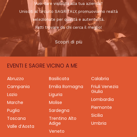
Vuoi dare visibilità alla tua azienda?
Unisciti al circuito SAGRITALY, promuoviamo realtà
selezionate per qualità e autenticità.
Fatti trovare da chi cerca il meglio!
Scopri di più
EVENTI E SAGRE VICINO A ME
Abruzzo
Basilicata
Calabria
Campania
Emilia Romagna
Friuli Venezia
Giulia
Lazio
Liguria
Lombardia
Marche
Molise
Piemonte
Puglia
Sardegna
Sicilia
Toscana
Trentino Alto
Adige
Umbria
Valle d’Aosta
Veneto