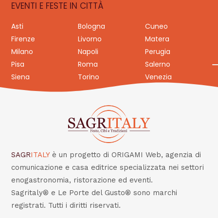
EVENTI E FESTE IN CITTÀ
Asti
Bologna
Cuneo
Firenze
Livorno
Matera
Milano
Napoli
Perugia
Pisa
Roma
Salerno
Siena
Torino
Venezia
SAGR
ITALY
è un progetto di ORIGAMI Web, agenzia di
comunicazione e casa editrice specializzata nei settori
enogastronomia, ristorazione ed eventi.
Sagritaly® e Le Porte del Gusto® sono marchi
registrati. Tutti i diritti riservati.