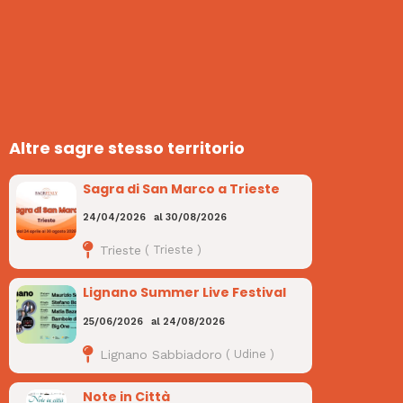
Altre sagre stesso territorio
Sagra di San Marco a Trieste
24/04/2026
al
30/08/2026
Trieste
(
Trieste
)
Lignano Summer Live Festival
25/06/2026
al
24/08/2026
Lignano Sabbiadoro
(
Udine
)
Note in Città