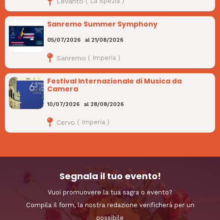
Levanto
(
La Spezia
)
Sanremo Summer Symphony
05/07/2026
al
21/08/2026
Sanremo
(
Imperia
)
Festival Internazionale di Musica da
Camera
10/07/2026
al
28/08/2026
Cervo
(
Imperia
)
Segnala il tuo evento!
Vuoi promuovere la tua sagra o evento?
Compila il form, la nostra redazione verificherà per un
possibile