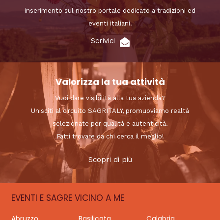
inserimento sul nostro portale dedicato a tradizioni ed
eventi italiani.
Scrivici
Valorizza la tua attività
Vuoi dare visibilità alla tua azienda?
Unisciti al circuito SAGRITALY, promuoviamo realtà
selezionate per qualità e autenticità.
Fatti trovare da chi cerca il meglio!
Scopri di più
EVENTI E SAGRE VICINO A ME
Abruzzo
Basilicata
Calabria