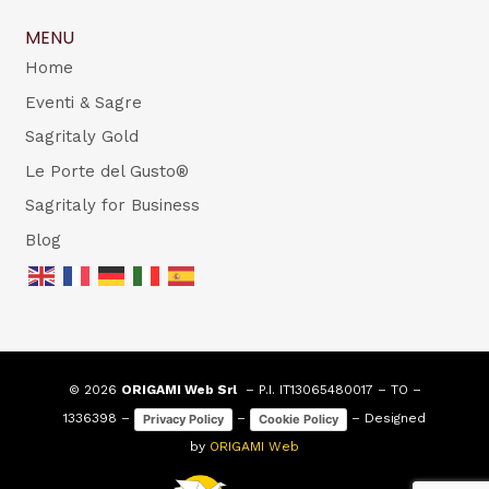
MENU
Home
Eventi & Sagre
Sagritaly Gold
Le Porte del Gusto®
Sagritaly for Business
Blog
© 2026
ORIGAMI Web Srl
– P.I. IT13065480017 – TO –
1336398 –
–
– Designed
Privacy Policy
Cookie Policy
by
ORIGAMI Web