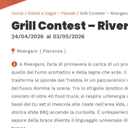
Home
/
Eventi e Sagre - Passati
/ Grill Contest – Rivergar
Grill Contest – Rive
24/04/2026
al
03/05/2026
Rivergaro
(
Piacenza
)
A Rivergaro, l’aria di primavera si carica di un p
quello del fumo aromatico e della legna che arde. Il 
trasforma le sponde del Trebbia in un palcoscenico v
del fuoco domina la scena. Tra lo sfrigolio ipnotico del
colorato di oltre 40 food truck, si respira un’energia 
bassi dei DJ set si mescola alle risate nell'area kids,
storica sfida BBQ accende la curiosità. È un’esperien
sapore della brace diventa il linguaggio universale d