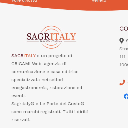
Valle d’Aosta
Veneto
CO
Str
SAGR
ITALY
è un progetto di
111
ORIGAMI Web, agenzia di
100
comunicazione e casa editrice
specializzata nei settori
enogastronomia, ristorazione ed
eventi.
Sagritaly® e Le Porte del Gusto®
sono marchi registrati. Tutti i diritti
riservati.