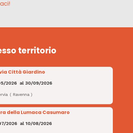
aci!
esso territorio
via Città Giardino
05/2026
al
30/09/2026
rvia
(
Ravenna
)
ra della Lumaca Casumaro
07/2026
al
10/08/2026