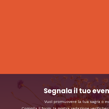
Segnala il tuo eve
Vuoi promuovere la tua sagra o e
Compila il form, la nostra redazione verificher