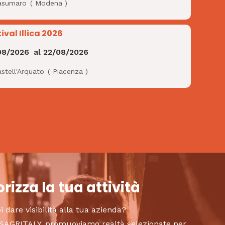
asumaro
(
Modena
)
ival Illica 2026
08/2026
al
22/08/2026
stell'Arquato
(
Piacenza
)
rizza la tua attività
i dare visibilità alla tua azienda?
to SAGRITALY, promuoviamo realtà selezionate per