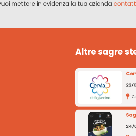
vuoi mettere in evidenza la tua azienda
contatt
Altre sagre st
Cer
22/
Ce
Sag
24/