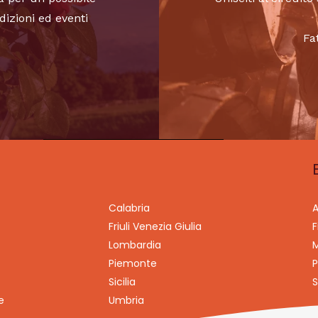
dizioni ed eventi
Fa
Calabria
A
Friuli Venezia Giulia
F
Lombardia
M
Piemonte
P
Sicilia
S
e
Umbria