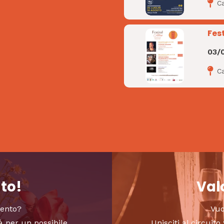
C
Fest
03/
Ca
nto!
Valo
vento?
Vuo
à per un possibile
Unisciti al circui