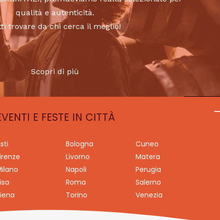
qualità e autenticità.
tti trovare da chi cerca il meglio!
Scopri di più
EVENTI E FESTE IN CITTÀ
sti
Bologna
Cuneo
irenze
Livorno
Matera
ilano
Napoli
Perugia
isa
Roma
Salerno
iena
Torino
Venezia