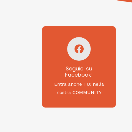
Seguici su
Facebook!
SAGRITALY
Seguici su
Facebook!
Feste, cibi e tradizioni
da Nord a Sud...
Entra anche TU! nella
nostra COMMUNITY