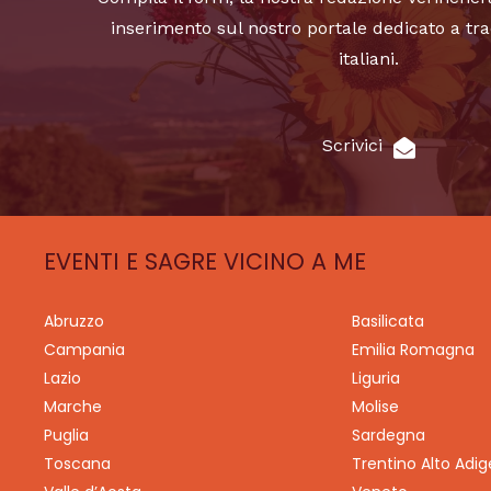
inserimento sul nostro portale dedicato a tra
italiani.
Scrivici
EVENTI E SAGRE VICINO A ME
Abruzzo
Basilicata
Campania
Emilia Romagna
Lazio
Liguria
Marche
Molise
Puglia
Sardegna
Toscana
Trentino Alto Adig