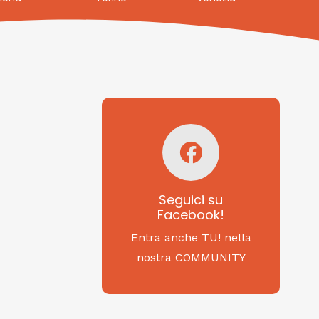
Seguici su
Facebook!
SAGRITALY
Seguici su
Facebook!
Feste, cibi e tradizioni
da Nord a Sud...
Entra anche TU! nella
nostra COMMUNITY