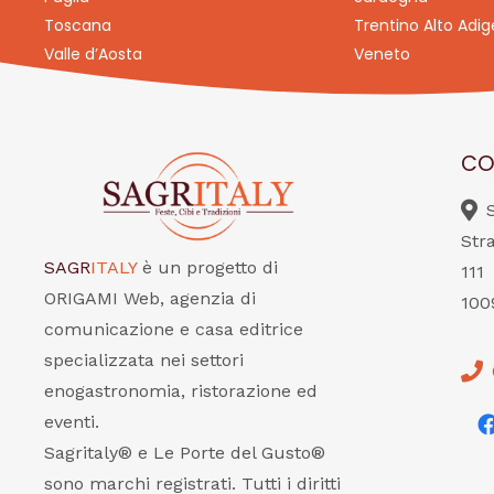
Toscana
Trentino Alto Adig
Valle d’Aosta
Veneto
CO
Str
SAGR
ITALY
è un progetto di
111
ORIGAMI Web, agenzia di
100
comunicazione e casa editrice
specializzata nei settori
enogastronomia, ristorazione ed
eventi.
Sagritaly® e Le Porte del Gusto®
sono marchi registrati. Tutti i diritti