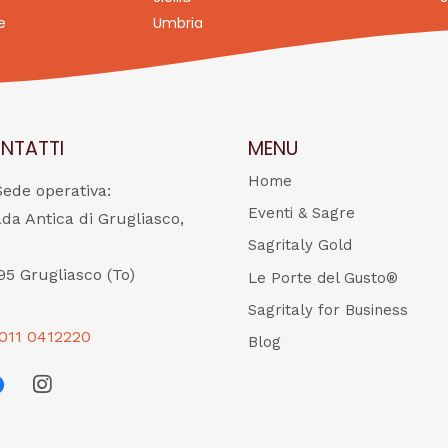
e
Umbria
NTATTI
MENU
Home
Sede operativa:
Eventi & Sagre
ada Antica di Grugliasco,
Sagritaly Gold
95 Grugliasco (To)
Le Porte del Gusto®
Sagritaly for Business
011 0412220
Blog