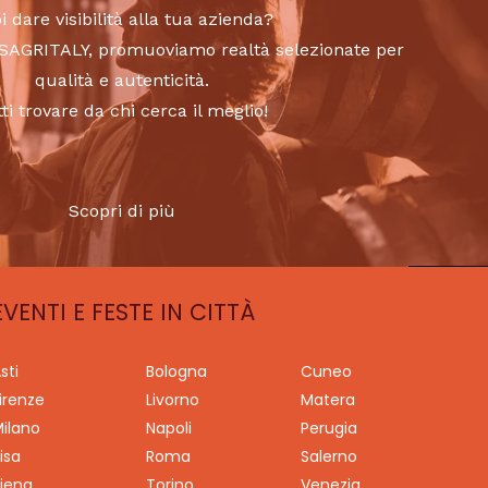
i dare visibilità alla tua azienda?
to SAGRITALY, promuoviamo realtà selezionate per
qualità e autenticità.
tti trovare da chi cerca il meglio!
Scopri di più
EVENTI E FESTE IN CITTÀ
sti
Bologna
Cuneo
irenze
Livorno
Matera
ilano
Napoli
Perugia
isa
Roma
Salerno
iena
Torino
Venezia