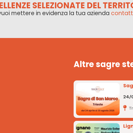
ELLENZE SELEZIONATE DEL TERRIT
vuoi mettere in evidenza la tua azienda
contatt
Altre sagre st
Sag
24/
Tr
Lig