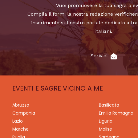
Vuoi promuovere la tua sagra o e
Compila il form, la nostra redazione verificher
inserimento sul nostro portale dedicato a tra
italiani.
Scrivici
EVENTI E SAGRE VICINO A ME
Abruzzo
Basilicata
Campania
Emilia Romagna
Lazio
Liguria
Marche
Molise
Puglia
Sardegna