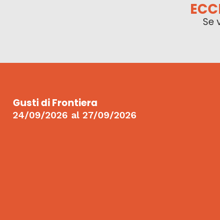
ECC
Se 
Gusti di Frontiera
24/09/2026
al
27/09/2026