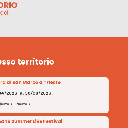
ORIO
aci!
esso territorio
ra di San Marco a Trieste
04/2026
al
30/08/2026
ieste
(
Trieste
)
nano Summer Live Festival