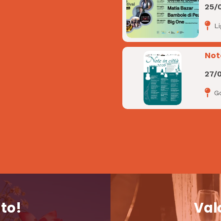
25/
L
Not
27/
Go
nto!
Valo