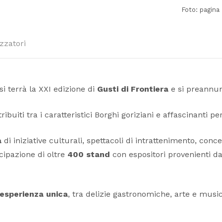
Foto: pagin
zzatori
 si terrà la XXI edizione di
Gusti di Frontiera
e si preannun
ribuiti tra i caratteristici Borghi goriziani e affascinanti p
a
di iniziative culturali, spettacoli di intrattenimento, conc
ecipazione di oltre
400 stand
con espositori provenienti d
esperienza unica
, tra delizie gastronomiche, arte e musi