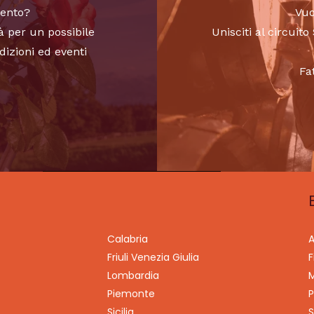
vento?
Vuo
à per un possibile
Unisciti al circui
dizioni ed eventi
Fa
Calabria
A
Friuli Venezia Giulia
F
Lombardia
M
Piemonte
P
Sicilia
S