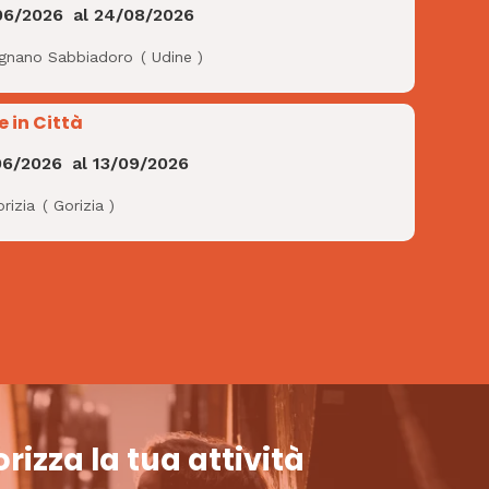
06/2026
al
24/08/2026
ignano Sabbiadoro
(
Udine
)
e in Città
06/2026
al
13/09/2026
rizia
(
Gorizia
)
rizza la tua attività