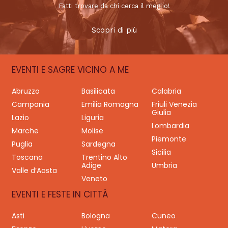
Fatti trovare da chi cerca il meglio!
Scopri di più
EVENTI E SAGRE VICINO A ME
Abruzzo
Basilicata
Calabria
Campania
Emilia Romagna
Friuli Venezia
Giulia
Lazio
Liguria
Lombardia
Marche
Molise
Piemonte
Puglia
Sardegna
Sicilia
Toscana
Trentino Alto
Adige
Umbria
Valle d’Aosta
Veneto
EVENTI E FESTE IN CITTÀ
Asti
Bologna
Cuneo