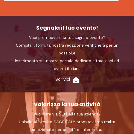
Segnala il tuo evento!
Vuoi promuovere la tua sagra o evento?
Compila il form, la nostra redazione verificherà per un
possibile
inserimento sul nostro portale dedicato a tradizioni ed
eventi italiani.
Scrivici
Valorizza la tua attività
Vuoi dare visibilità alla tua azienda?
Unisciti al circuito SAGRITALY, promuoviamo realtà
selezionate per qualità e autenticità.