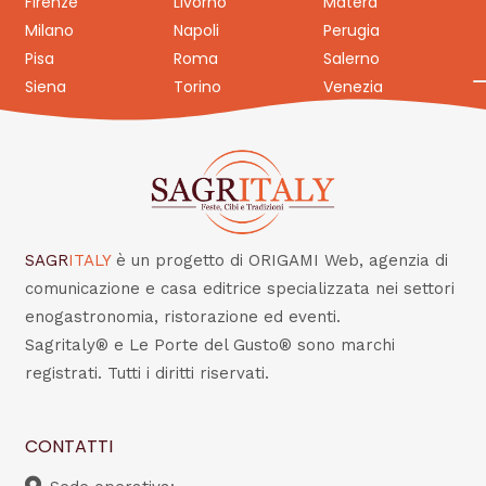
Firenze
Livorno
Matera
Milano
Napoli
Perugia
Pisa
Roma
Salerno
Siena
Torino
Venezia
SAGR
ITALY
è un progetto di ORIGAMI Web, agenzia di
comunicazione e casa editrice specializzata nei settori
enogastronomia, ristorazione ed eventi.
Sagritaly® e Le Porte del Gusto® sono marchi
registrati. Tutti i diritti riservati.
CONTATTI