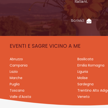
italiani.
Scrivici
EVENTI E SAGRE VICINO A ME
Abruzzo
Basilicata
Campania
Emilia Romagna
Lazio
Liguria
Marche
Molise
Puglia
Sardegna
Toscana
Trentino Alto Adig
Valle d’Aosta
Veneto