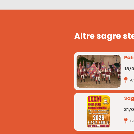
Altre sagre st
Pal
18/
A
Sag
31/
G