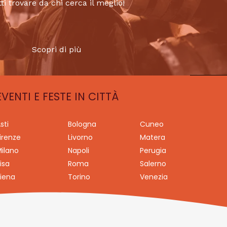
tti trovare da chi cerca il meglio!
Scopri di più
EVENTI E FESTE IN CITTÀ
sti
Bologna
Cuneo
irenze
Livorno
Matera
ilano
Napoli
Perugia
isa
Roma
Salerno
iena
Torino
Venezia