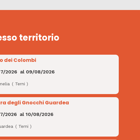
esso territorio
io dei Colombi
07/2026
al
09/08/2026
melia
(
Terni
)
ra degli Gnocchi Guardea
07/2026
al
10/08/2026
uardea
(
Terni
)