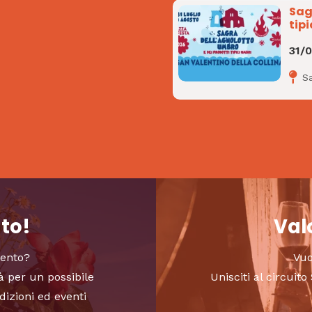
Sag
tipi
31/
Sa
nto!
Valo
vento?
Vuo
à per un possibile
Unisciti al circui
dizioni ed eventi