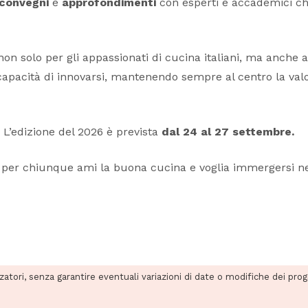
convegni
e
approfondimenti
con esperti e accademici che
on solo per gli appassionati di cucina italiani, ma anche a l
apacità di innovarsi, mantenendo sempre al centro la valor
. L’edizione del 2026 è prevista
dal 24 al 27 settembre.
le per chiunque ami la buona cucina e voglia immergersi nel
zzatori, senza garantire eventuali variazioni di date o modifiche dei pro