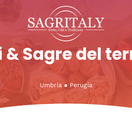
 & Sagre del ter
Umbria
●
Perugia