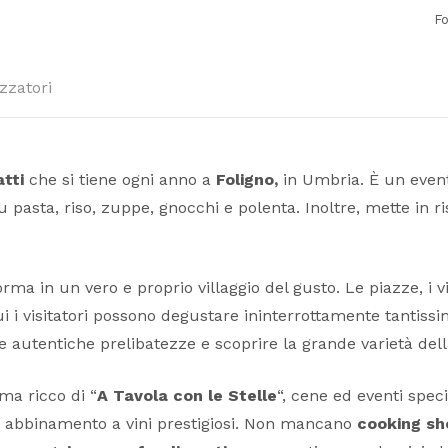
Fo
zzatori
atti
che si tiene ogni anno a
Foligno,
in Umbria. È un event
 pasta, riso, zuppe, gnocchi e polenta. Inoltre, mette in ri
orma in un vero e proprio villaggio del gusto. Le piazze, i vi
i i visitatori possono degustare ininterrottamente tantissime
re autentiche prelibatezze e scoprire la grande varietà del
ma ricco di “
A Tavola con le Stelle
“, cene ed eventi speci
in abbinamento a vini prestigiosi. Non mancano
cooking s