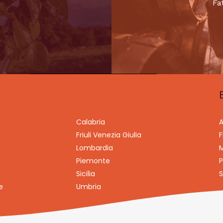
Fa
Calabria
A
Friuli Venezia Giulia
F
Lombardia
M
Piemonte
P
Sicilia
S
e
Umbria