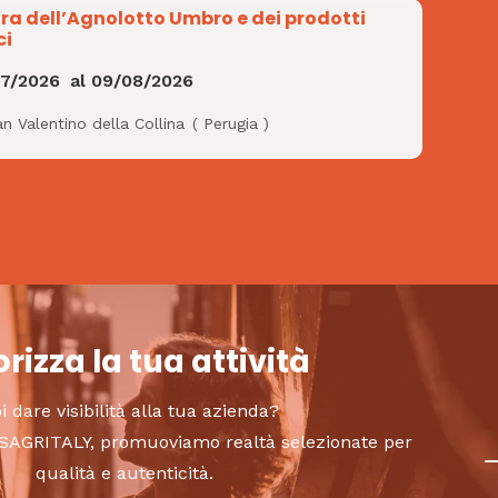
ra dell’Agnolotto Umbro e dei prodotti
ci
07/2026
al
09/08/2026
n Valentino della Collina
(
Perugia
)
rizza la tua attività
i dare visibilità alla tua azienda?
to SAGRITALY, promuoviamo realtà selezionate per
qualità e autenticità.