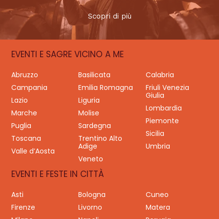
Scopri di più
EVENTI E SAGRE VICINO A ME
Abruzzo
Basilicata
Calabria
Campania
Emilia Romagna
Friuli Venezia
Giulia
Lazio
Liguria
Lombardia
Marche
Molise
Piemonte
Puglia
Sardegna
Sicilia
Toscana
Trentino Alto
Adige
Umbria
Valle d’Aosta
Veneto
EVENTI E FESTE IN CITTÀ
Asti
Bologna
Cuneo
Firenze
Livorno
Matera