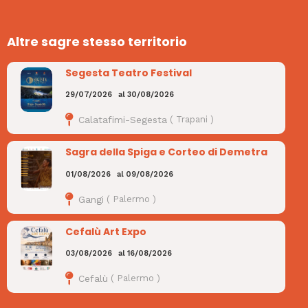
Altre sagre stesso territorio
Segesta Teatro Festival
29/07/2026
al
30/08/2026
Calatafimi-Segesta
(
Trapani
)
Sagra della Spiga e Corteo di Demetra
01/08/2026
al
09/08/2026
Gangi
(
Palermo
)
Cefalù Art Expo
03/08/2026
al
16/08/2026
Cefalù
(
Palermo
)