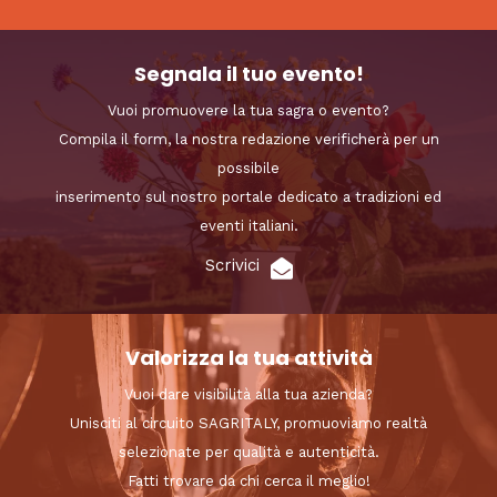
Segnala il tuo evento!
Vuoi promuovere la tua sagra o evento?
Compila il form, la nostra redazione verificherà per un
possibile
inserimento sul nostro portale dedicato a tradizioni ed
eventi italiani.
Scrivici
Valorizza la tua attività
Vuoi dare visibilità alla tua azienda?
Unisciti al circuito SAGRITALY, promuoviamo realtà
selezionate per qualità e autenticità.
Fatti trovare da chi cerca il meglio!