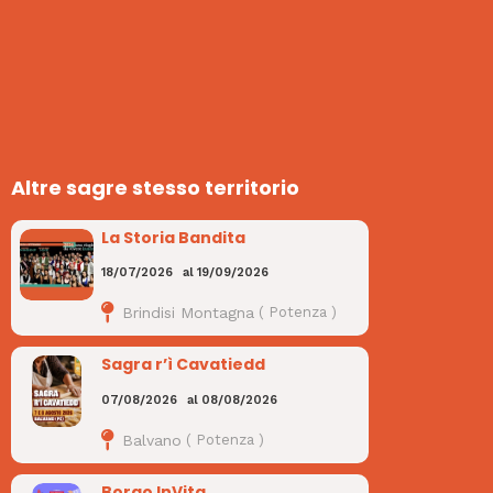
Altre sagre stesso territorio
La Storia Bandita
18/07/2026
al
19/09/2026
Brindisi Montagna
(
Potenza
)
Sagra r’ì Cavatiedd
07/08/2026
al
08/08/2026
Balvano
(
Potenza
)
Borgo InVita