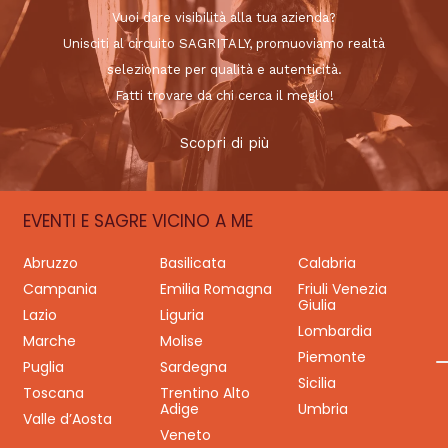
Vuoi dare visibilità alla tua azienda?
Unisciti al circuito SAGRITALY, promuoviamo realtà
selezionate per qualità e autenticità.
Fatti trovare da chi cerca il meglio!
Scopri di più
EVENTI E SAGRE VICINO A ME
Abruzzo
Basilicata
Calabria
Campania
Emilia Romagna
Friuli Venezia
Giulia
Lazio
Liguria
Lombardia
Marche
Molise
Piemonte
Puglia
Sardegna
Sicilia
Toscana
Trentino Alto
Adige
Umbria
Valle d’Aosta
Veneto