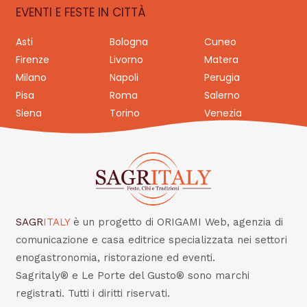
EVENTI E FESTE IN CITTÀ
Asti
Bologna
Cuneo
Firenze
Livorno
Matera
Milano
Napoli
Perugia
Pisa
Roma
Salerno
Siena
Torino
Venezia
SAGR
ITALY
è un progetto di ORIGAMI Web, agenzia di
comunicazione e casa editrice specializzata nei settori
enogastronomia, ristorazione ed eventi.
Sagritaly® e Le Porte del Gusto® sono marchi
registrati. Tutti i diritti riservati.