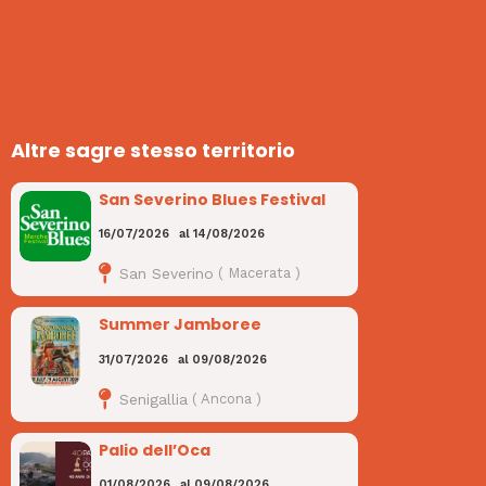
Altre sagre stesso territorio
San Severino Blues Festival
16/07/2026
al
14/08/2026
San Severino
(
Macerata
)
Summer Jamboree
31/07/2026
al
09/08/2026
Senigallia
(
Ancona
)
Palio dell’Oca
01/08/2026
al
09/08/2026