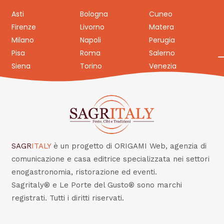
Asti
Bologna
Cuneo
Firenze
Livorno
Matera
Milano
Napoli
Perugia
Pisa
Roma
Salerno
Siena
Torino
Venezia
SAGR
ITALY
è un progetto di ORIGAMI Web, agenzia di
comunicazione e casa editrice specializzata nei settori
enogastronomia, ristorazione ed eventi.
Sagritaly® e Le Porte del Gusto® sono marchi
registrati. Tutti i diritti riservati.