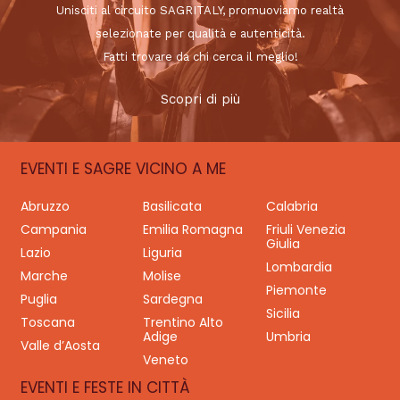
Unisciti al circuito SAGRITALY, promuoviamo realtà
selezionate per qualità e autenticità.
Fatti trovare da chi cerca il meglio!
Scopri di più
EVENTI E SAGRE VICINO A ME
Abruzzo
Basilicata
Calabria
Campania
Emilia Romagna
Friuli Venezia
Giulia
Lazio
Liguria
Lombardia
Marche
Molise
Piemonte
Puglia
Sardegna
Sicilia
Toscana
Trentino Alto
Adige
Umbria
Valle d’Aosta
Veneto
EVENTI E FESTE IN CITTÀ