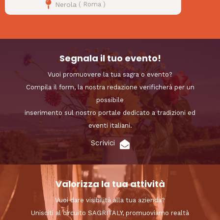
Nerola
(
Roma
)
Segnala il tuo evento!
Vuoi promuovere la tua sagra o evento?
Compila il form, la nostra redazione verificherà per un
possibile
inserimento sul nostro portale dedicato a tradizioni ed
eventi italiani.
Scrivici
Valorizza la tua attività
Vuoi dare visibilità alla tua azienda?
Unisciti al circuito SAGRITALY, promuoviamo realtà