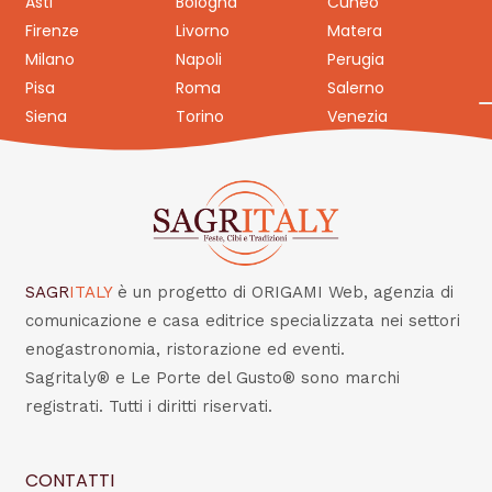
Asti
Bologna
Cuneo
Firenze
Livorno
Matera
Milano
Napoli
Perugia
Pisa
Roma
Salerno
Siena
Torino
Venezia
SAGR
ITALY
è un progetto di ORIGAMI Web, agenzia di
comunicazione e casa editrice specializzata nei settori
enogastronomia, ristorazione ed eventi.
Sagritaly® e Le Porte del Gusto® sono marchi
registrati. Tutti i diritti riservati.
CONTATTI