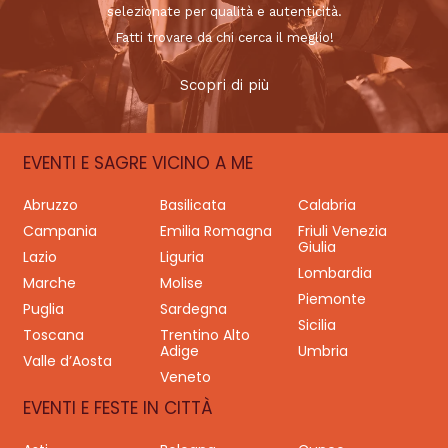
selezionate per qualità e autenticità.
Fatti trovare da chi cerca il meglio!
Scopri di più
EVENTI E SAGRE VICINO A ME
Abruzzo
Basilicata
Calabria
Campania
Emilia Romagna
Friuli Venezia
Giulia
Lazio
Liguria
Lombardia
Marche
Molise
Piemonte
Puglia
Sardegna
Sicilia
Toscana
Trentino Alto
Adige
Umbria
Valle d’Aosta
Veneto
EVENTI E FESTE IN CITTÀ