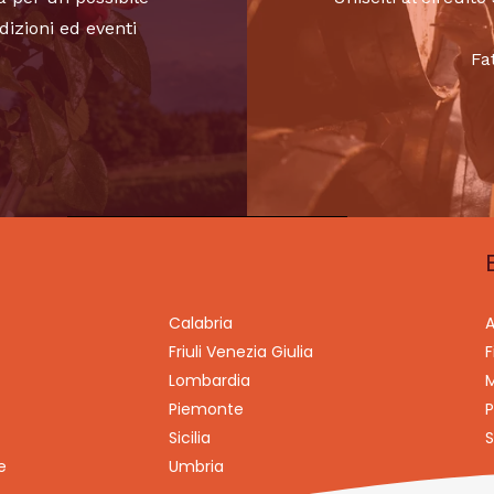
dizioni ed eventi
Fa
Calabria
A
Friuli Venezia Giulia
F
Lombardia
M
Piemonte
P
Sicilia
S
e
Umbria