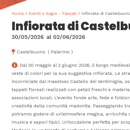
Home
/
Eventi e Sagre - Passati
/ Infiorata di Castelbuon
Infiorata di Castel
30/05/2026
al
02/06/2026
Castelbuono
(
Palermo
)
Dal 30 maggio al 2 giugno 2026, il borgo medieva
veste di colori per la sua suggestiva Infiorata. Le str
incorniciate dal maestoso Castello dei Ventimiglia, o
tappeti floreali realizzati con petali freschi e materia
associazioni locali. L’evento fonde arte, fede e folklo
creatività della comunità madonita. Passeggiando tra l
potranno godere di un’atmosfera magica, arricchita da
musica e sapori tipici. Un’occasione perfetta per scop