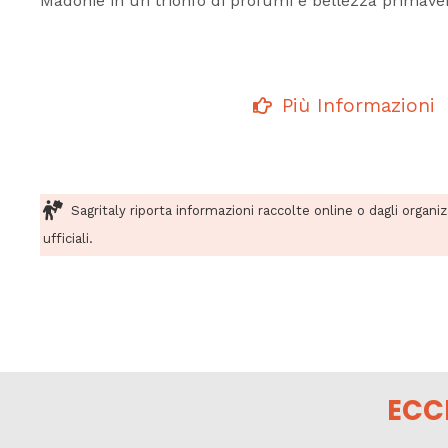
Madonie in un trionfo di profumi e bellezza primaver
Più Informazioni
Sagritaly riporta informazioni raccolte online o dagli organi
ufficiali.
ECC