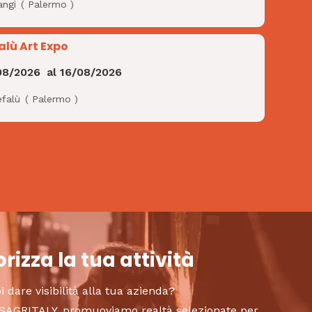
angi
(
Palermo
)
alù Art Expo
08/2026
al
16/08/2026
efalù
(
Palermo
)
rizza la tua attività
i dare visibilità alla tua azienda?
to SAGRITALY, promuoviamo realtà selezionate per