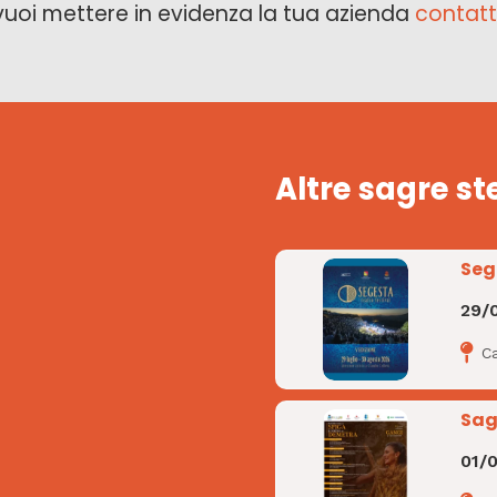
vuoi mettere in evidenza la tua azienda
contatt
Altre sagre st
Seg
29/
C
Sag
01/