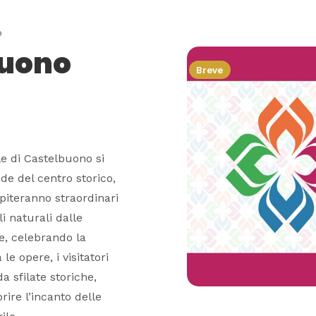
o
buono
Breve
le di Castelbuono si
ade del centro storico,
spiteranno straordinari
li naturali dalle
re, celebrando la
e opere, i visitatori
 sfilate storiche,
rire l’incanto delle