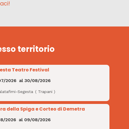
aci!
esso territorio
esta Teatro Festival
07/2026
al
30/08/2026
alatafimi-Segesta
(
Trapani
)
ra della Spiga e Corteo di Demetra
08/2026
al
09/08/2026