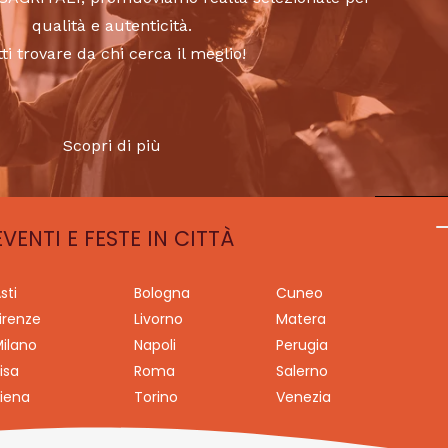
qualità e autenticità.
tti trovare da chi cerca il meglio!
Scopri di più
EVENTI E FESTE IN CITTÀ
sti
Bologna
Cuneo
irenze
Livorno
Matera
ilano
Napoli
Perugia
isa
Roma
Salerno
iena
Torino
Venezia