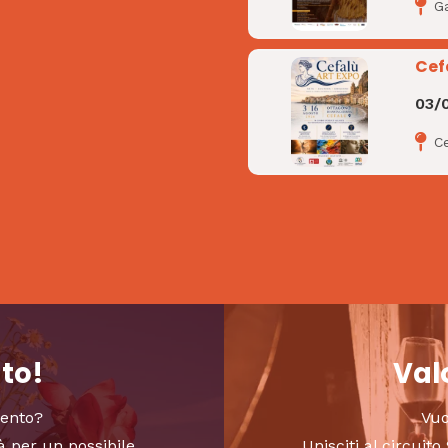
G
Cef
03/
C
nto!
Valo
vento?
Vuo
à per un possibile
Unisciti al circui