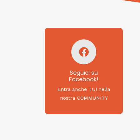
Seguici su
Facebook!
SAGRITALY
Seguici su
Facebook!
Feste, cibi e tradizioni
da Nord a Sud...
Entra anche TU! nella
nostra COMMUNITY