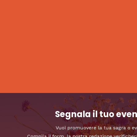
Segnala il tuo eve
Vuoi promuovere la tua sagra o e
Compila il form, la nostra redazione verificher