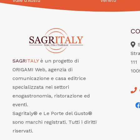
Valle d’Aosta
Veneto
CO
Str
SAGR
ITALY
è un progetto di
111
ORIGAMI Web, agenzia di
100
comunicazione e casa editrice
specializzata nei settori
enogastronomia, ristorazione ed
eventi.
Sagritaly® e Le Porte del Gusto®
sono marchi registrati. Tutti i diritti
riservati.