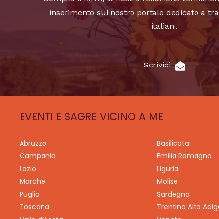
inserimento sul nostro portale dedicato a tra
italiani.
Scrivici
EVENTI E SAGRE VICINO A ME
Abruzzo
Basilicata
Campania
Emilia Romagna
Lazio
Liguria
Marche
Molise
Puglia
Sardegna
Toscana
Trentino Alto Adig