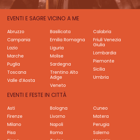
EVENTI E SAGRE VICINO A ME
Abruzzo
Basilicata
Calabria
Campania
Emilia Romagna
Friuli Venezia
Giulia
Lazio
Liguria
Lombardia
Marche
Molise
Piemonte
Puglia
Sardegna
Sicilia
Toscana
Trentino Alto
Adige
Umbria
Valle d’Aosta
Veneto
EVENTI E FESTE IN CITTÀ
Asti
Bologna
Cuneo
Firenze
Livorno
Matera
Milano
Napoli
Perugia
Pisa
Roma
Salerno