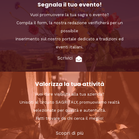
Segnala il tuo evento!
Vuoi promuovere la tua sagra o evento?
Compila il form, la nostra redazione verificherà per un
possibile
inserimento sul nostro portale dedicato a tradizioni ed
eventi italiani.
Scrivici
Valorizza la tua attività
Vuoi dare visibilità alla tua azienda?
Unisciti al circuito SAGRITALY, promuoviamo realtà
selezionate per qualità e autenticità.
Fatti trovare da chi cerca il meglio!
Scopri di più