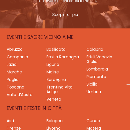
Fatti trovare da chi cerca il meglio!
Scopri di più
EVENTI E SAGRE VICINO A ME
Abruzzo
Basilicata
Calabria
Campania
Emilia Romagna
Friuli Venezia
Giulia
Lazio
Liguria
Lombardia
Marche
Molise
Piemonte
Puglia
Sardegna
Sicilia
Toscana
Trentino Alto
Adige
Umbria
Valle d’Aosta
Veneto
EVENTI E FESTE IN CITTÀ
Asti
Bologna
Cuneo
Firenze
Livorno
Matera