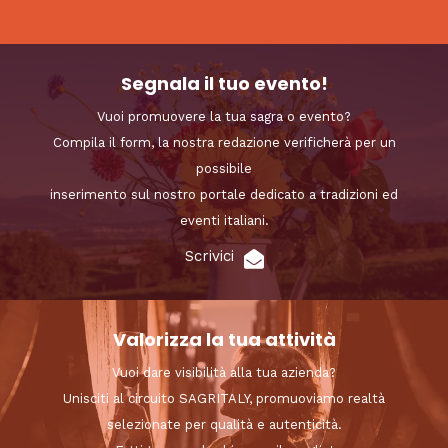
Segnala il tuo evento!
Vuoi promuovere la tua sagra o evento?
Compila il form, la nostra redazione verificherà per un
possibile
inserimento sul nostro portale dedicato a tradizioni ed
eventi italiani.
Scrivici
Valorizza la tua attività
Vuoi dare visibilità alla tua azienda?
Unisciti al circuito SAGRITALY, promuoviamo realtà
selezionate per qualità e autenticità.