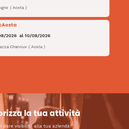
ogne
(
Aosta
)
cAosta
08/2026
al
10/08/2026
iazza Chanoux
(
Aosta
)
rizza la tua attività
i dare visibilità alla tua azienda?