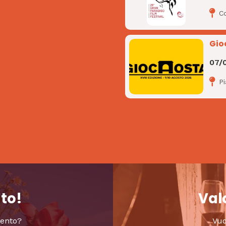
C
Gio
07/
P
nto!
Valo
vento?
Vuo