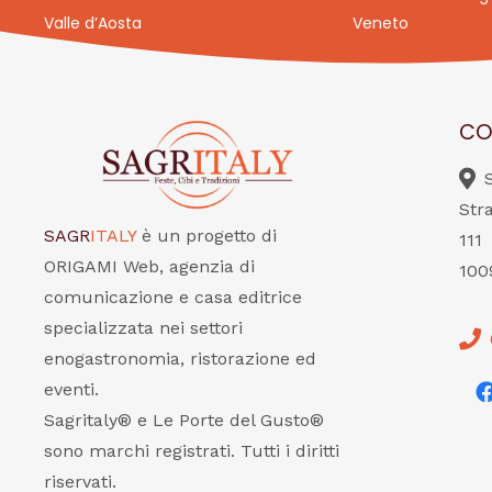
Valle d’Aosta
Veneto
CO
Str
SAGR
ITALY
è un progetto di
111
ORIGAMI Web, agenzia di
100
comunicazione e casa editrice
specializzata nei settori
enogastronomia, ristorazione ed
eventi.
Sagritaly® e Le Porte del Gusto®
sono marchi registrati. Tutti i diritti
riservati.