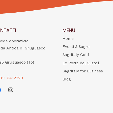
NTATTI
MENU
Home
Sede operativa:
Eventi & Sagre
ada Antica di Grugliasco,
Sagritaly Gold
95 Grugliasco (To)
Le Porte del Gusto®
Sagritaly for Business
011 0412220
Blog