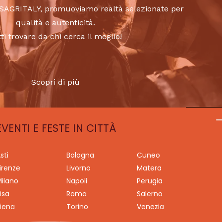
to SAGRITALY, promuoviamo realtà selezionate per
qualità e autenticità.
tti trovare da chi cerca il meglio!
Scopri di più
EVENTI E FESTE IN CITTÀ
sti
Bologna
Cuneo
irenze
Livorno
Matera
ilano
Napoli
Perugia
isa
Roma
Salerno
iena
Torino
Venezia