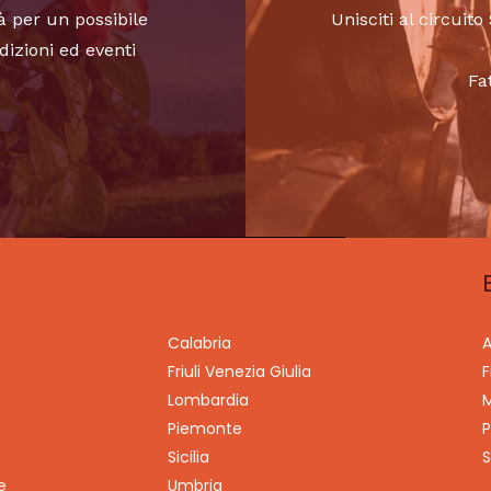
à per un possibile
Unisciti al circui
dizioni ed eventi
Fa
Calabria
A
Friuli Venezia Giulia
F
Lombardia
M
Piemonte
P
Sicilia
S
e
Umbria