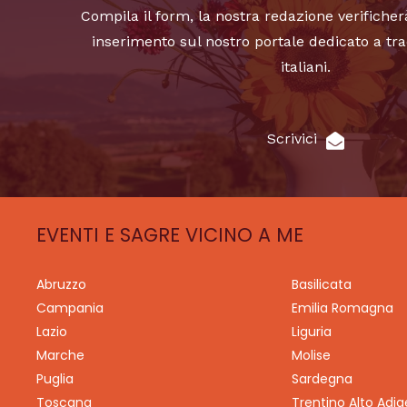
Compila il form, la nostra redazione verificher
inserimento sul nostro portale dedicato a tra
italiani.
Scrivici
EVENTI E SAGRE VICINO A ME
Abruzzo
Basilicata
Campania
Emilia Romagna
Lazio
Liguria
Marche
Molise
Puglia
Sardegna
Toscana
Trentino Alto Adig