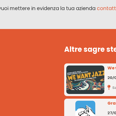
vuoi mettere in evidenza la tua azienda
contatt
Altre sagre st
We 
20/
Sa
Gra
27/