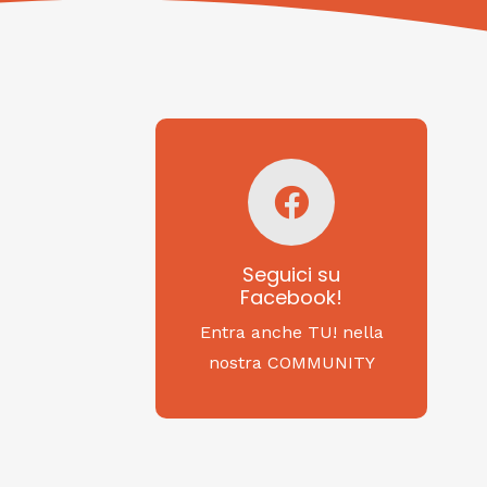
Seguici su
Facebook!
SAGRITALY
Seguici su
Facebook!
Feste, cibi e tradizioni
da Nord a Sud...
Entra anche TU! nella
nostra COMMUNITY