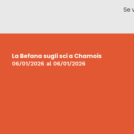
Se 
La Befana sugli sci a Chamois
06/01/2026
al
06/01/2026