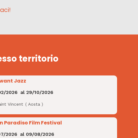
aci!
esso territorio
want Jazz
02/2026
al
29/10/2026
int Vincent
(
Aosta
)
n Paradiso Film Festival
07/2026
al
09/08/2026