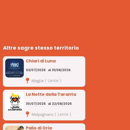
Altre sagre stesso territorio
Chiari di Luna
03/07/2026
al
31/08/2026
Maglie
(
Lecce
)
La Notte della Taranta
30/07/2026
al
22/08/2026
Melpignano
(
Lecce
)
Palio di Oria