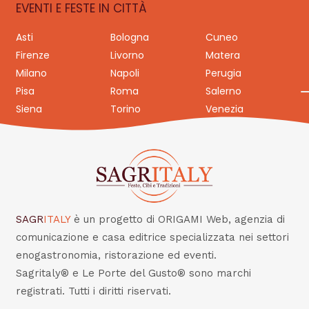
EVENTI E FESTE IN CITTÀ
Asti
Bologna
Cuneo
Firenze
Livorno
Matera
Milano
Napoli
Perugia
Pisa
Roma
Salerno
Siena
Torino
Venezia
SAGR
ITALY
è un progetto di ORIGAMI Web, agenzia di
comunicazione e casa editrice specializzata nei settori
enogastronomia, ristorazione ed eventi.
Sagritaly® e Le Porte del Gusto® sono marchi
registrati. Tutti i diritti riservati.