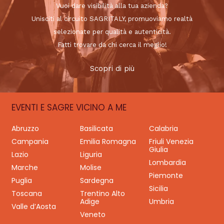
Vuoi dare visibilità alla tua azienda?
Unisciti al circuito SAGRITALY, promuoviamo realtà
selezionate per qualità e autenticità.
Fatti trovare da chi cerca il meglio!
Scopri di più
EVENTI E SAGRE VICINO A ME
Abruzzo
Basilicata
Calabria
Campania
Emilia Romagna
Friuli Venezia
Giulia
Lazio
Liguria
Lombardia
Marche
Molise
Piemonte
Puglia
Sardegna
Sicilia
Toscana
Trentino Alto
Adige
Umbria
Valle d’Aosta
Veneto