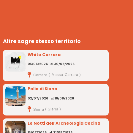
Altre sagre stesso territorio
White Carrara
05/06/2026
al
30/08/2026
Carrara
(
Massa-Carrara
)
Palio di Siena
02/07/2026
al
16/08/2026
Siena
(
Siena
)
Le Notti dell’Archeologia Cecina
15/07/2026
al
21/08/2026