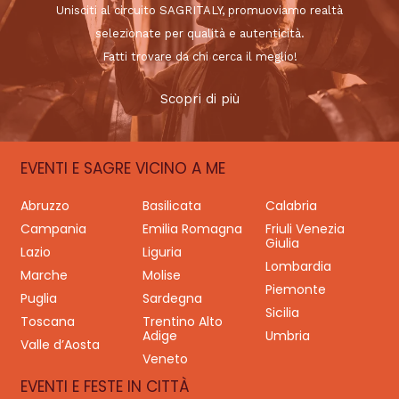
Unisciti al circuito SAGRITALY, promuoviamo realtà
selezionate per qualità e autenticità.
Fatti trovare da chi cerca il meglio!
Scopri di più
EVENTI E SAGRE VICINO A ME
Abruzzo
Basilicata
Calabria
Campania
Emilia Romagna
Friuli Venezia
Giulia
Lazio
Liguria
Lombardia
Marche
Molise
Piemonte
Puglia
Sardegna
Sicilia
Toscana
Trentino Alto
Adige
Umbria
Valle d’Aosta
Veneto
EVENTI E FESTE IN CITTÀ