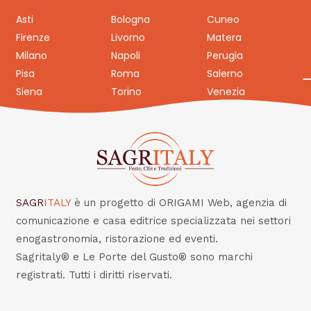
Asti
Bologna
Cuneo
Firenze
Livorno
Matera
Milano
Napoli
Perugia
Pisa
Roma
Salerno
Siena
Torino
Venezia
SAGR
ITALY
è un progetto di ORIGAMI Web, agenzia di
comunicazione e casa editrice specializzata nei settori
enogastronomia, ristorazione ed eventi.
Sagritaly® e Le Porte del Gusto® sono marchi
registrati. Tutti i diritti riservati.