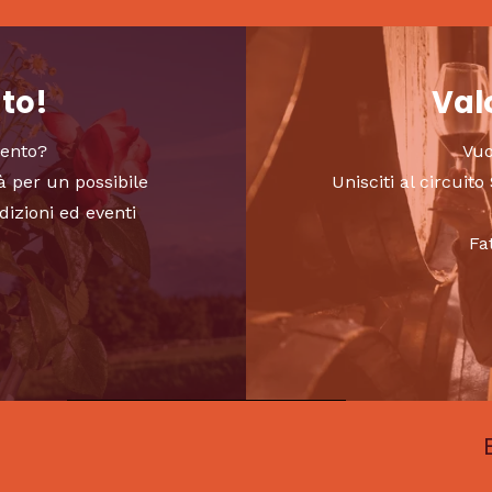
nto!
Valo
vento?
Vuo
à per un possibile
Unisciti al circui
dizioni ed eventi
Fa