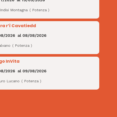
rindisi Montagna
(
Potenza
)
ra r’ì Cavatiedd
08/2026
al
08/08/2026
alvano
(
Potenza
)
go InVita
08/2026
al
09/08/2026
uro Lucano
(
Potenza
)