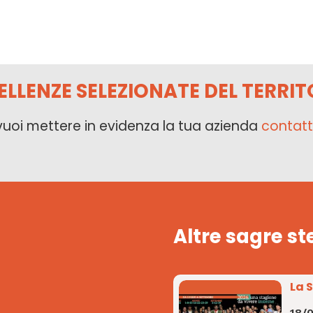
ELLENZE SELEZIONATE DEL TERRIT
vuoi mettere in evidenza la tua azienda
contatt
Altre sagre st
La 
18/