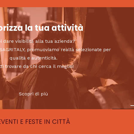
rizza la tua attività
i dare visibilità alla tua azienda?
to SAGRITALY, promuoviamo realtà selezionate per
qualità e autenticità.
tti trovare da chi cerca il meglio!
Scopri di più
EVENTI E FESTE IN CITTÀ