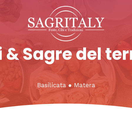
 & Sagre del ter
Basilicata
●
Matera