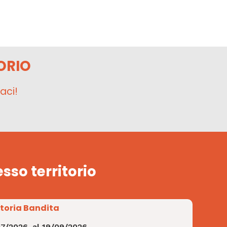
ORIO
aci!
esso territorio
Storia Bandita
07/2026
al
19/09/2026