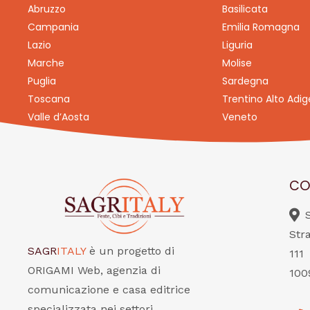
Abruzzo
Basilicata
Campania
Emilia Romagna
Lazio
Liguria
Marche
Molise
Puglia
Sardegna
Toscana
Trentino Alto Adig
Valle d’Aosta
Veneto
CO
Str
SAGR
ITALY
è un progetto di
111
ORIGAMI Web, agenzia di
100
comunicazione e casa editrice
specializzata nei settori