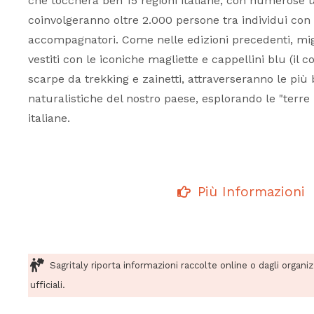
che toccherà ben 15 regioni italiane, con numerose 
coinvolgeranno oltre 2.000 persone tra individui con 
accompagnatori. Come nelle edizioni precedenti, migl
vestiti con le iconiche magliette e cappellini blu (il c
scarpe da trekking e zainetti, attraverseranno le più 
naturalistiche del nostro paese, esplorando le "terre 
italiane.
Più Informazioni
Sagritaly riporta informazioni raccolte online o dagli organi
ufficiali.