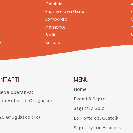
Calabria
A
Friuli Venezia Giulia
F
Lombardia
M
Piemonte
P
Sicilia
S
e
Umbria
NTATTI
MENU
Home
Sede operativa:
Eventi & Sagre
ada Antica di Grugliasco,
Sagritaly Gold
95 Grugliasco (To)
Le Porte del Gusto®
Sagritaly for Business