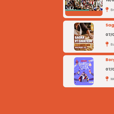
B
Sag
07/
B
Bor
07/
M