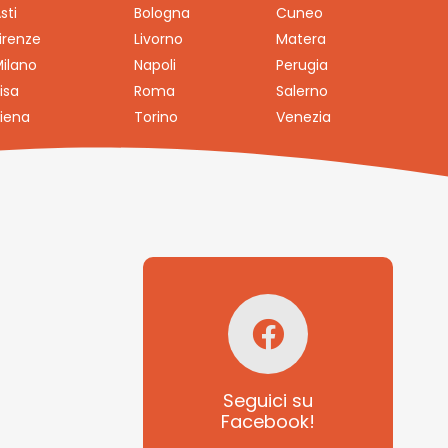
sti
Bologna
Cuneo
irenze
Livorno
Matera
ilano
Napoli
Perugia
isa
Roma
Salerno
iena
Torino
Venezia
Seguici su
Facebook!
SAGRITALY
Seguici su
Facebook!
Feste, cibi e tradizioni
da Nord a Sud...