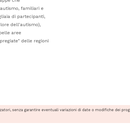
tappe che
autismo, familiari e
iaia di partecipanti,
olore dell'autismo),
belle aree
pregiate" delle regioni
zzatori, senza garantire eventuali variazioni di date o modifiche dei pro