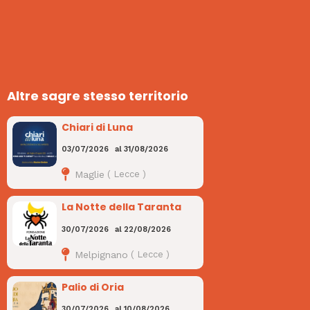
Altre sagre stesso territorio
Chiari di Luna
03/07/2026
al
31/08/2026
Maglie
(
Lecce
)
La Notte della Taranta
30/07/2026
al
22/08/2026
Melpignano
(
Lecce
)
Palio di Oria
30/07/2026
al
10/08/2026