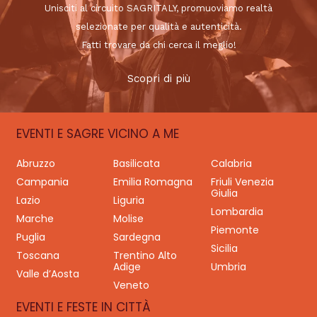
Unisciti al circuito SAGRITALY, promuoviamo realtà
selezionate per qualità e autenticità.
Fatti trovare da chi cerca il meglio!
Scopri di più
EVENTI E SAGRE VICINO A ME
Abruzzo
Basilicata
Calabria
Campania
Emilia Romagna
Friuli Venezia
Giulia
Lazio
Liguria
Lombardia
Marche
Molise
Piemonte
Puglia
Sardegna
Sicilia
Toscana
Trentino Alto
Adige
Umbria
Valle d’Aosta
Veneto
EVENTI E FESTE IN CITTÀ