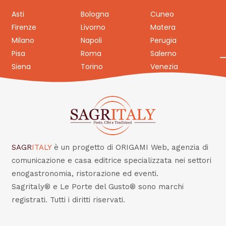
Asti
Bologna
Cuneo
Firenze
Livorno
Matera
Milano
Napoli
Perugia
Pisa
Roma
Salerno
Siena
Torino
Venezia
SAGR
ITALY
è un progetto di ORIGAMI Web, agenzia di
comunicazione e casa editrice specializzata nei settori
enogastronomia, ristorazione ed eventi.
Sagritaly® e Le Porte del Gusto® sono marchi
registrati. Tutti i diritti riservati.