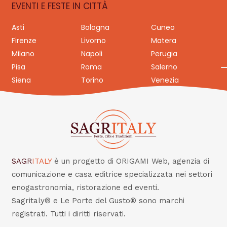
EVENTI E FESTE IN CITTÀ
Asti
Bologna
Cuneo
Firenze
Livorno
Matera
Milano
Napoli
Perugia
Pisa
Roma
Salerno
Siena
Torino
Venezia
SAGR
ITALY
è un progetto di ORIGAMI Web, agenzia di
comunicazione e casa editrice specializzata nei settori
enogastronomia, ristorazione ed eventi.
Sagritaly® e Le Porte del Gusto® sono marchi
registrati. Tutti i diritti riservati.