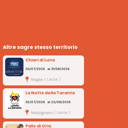
Altre sagre stesso territorio
Chiari di Luna
03/07/2026
al
31/08/2026
Maglie
(
Lecce
)
La Notte della Taranta
30/07/2026
al
22/08/2026
Melpignano
(
Lecce
)
Palio di Oria