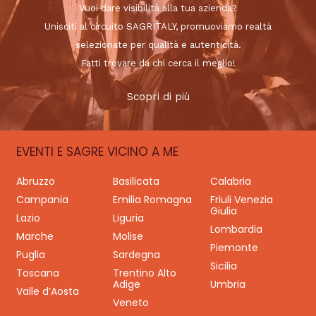
Vuoi dare visibilità alla tua azienda?
Unisciti al circuito SAGRITALY, promuoviamo realtà
selezionate per qualità e autenticità.
Fatti trovare da chi cerca il meglio!
Scopri di più
EVENTI E SAGRE VICINO A ME
Abruzzo
Basilicata
Calabria
Campania
Emilia Romagna
Friuli Venezia
Giulia
Lazio
Liguria
Lombardia
Marche
Molise
Piemonte
Puglia
Sardegna
Sicilia
Toscana
Trentino Alto
Adige
Umbria
Valle d’Aosta
Veneto