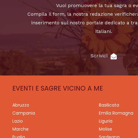
Vuoi promuovere la tua sagra o e
Compila il form, la nostra redazione verificher
inserimento sul nostro portale dedicato a tra
italiani.
Scrivici
EVENTI E SAGRE VICINO A ME
Abruzzo
Basilicata
Campania
Emilia Romagna
Lazio
Liguria
Marche
Molise
Puglia
Sardegna