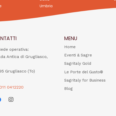
e
Umbria
NTATTI
MENU
Home
Sede operativa:
Eventi & Sagre
ada Antica di Grugliasco,
Sagritaly Gold
95 Grugliasco (To)
Le Porte del Gusto®
Sagritaly for Business
011 0412220
Blog