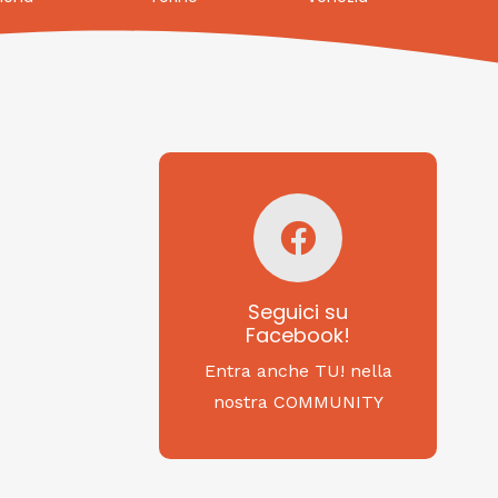
Seguici su
Facebook!
SAGRITALY
Seguici su
Facebook!
Feste, cibi e tradizioni
da Nord a Sud...
Entra anche TU! nella
nostra COMMUNITY