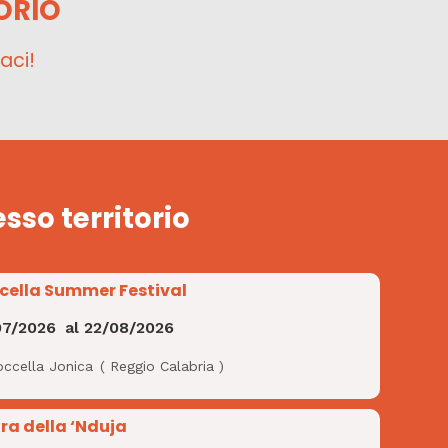
ORIO
aci!
esso territorio
cella Summer Festival
07/2026
al
22/08/2026
occella Jonica
(
Reggio Calabria
)
ra della ‘Nduja