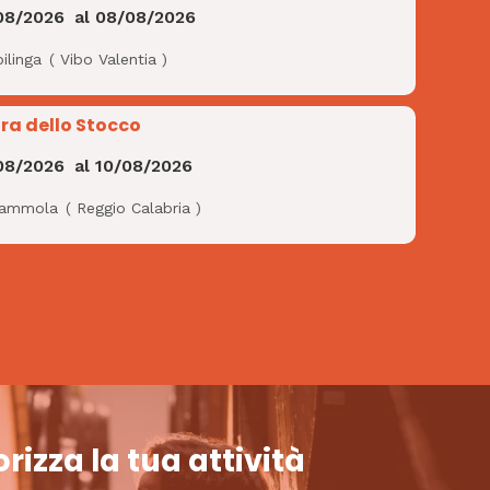
08/2026
al
08/08/2026
ilinga
(
Vibo Valentia
)
ra dello Stocco
08/2026
al
10/08/2026
ammola
(
Reggio Calabria
)
rizza la tua attività