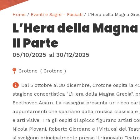
Home
/
Eventi e Sagre - Passati
/ L’Hera della Magna Greci
L’Hera della Magna
II Parte
05/10/2025
al
30/12/2025
Crotone
(
Crotone
)
Dal 5 ottobre al 30 dicembre, Crotone ospita la 4
stagione concertistica "L'Hera della Magna Grecia", 
Beethoven Acam. La rassegna presenta un ricco cart
appuntamenti che spaziano dalla musica classica e j
e arti visive. Tra gli ospiti di spicco figurano artisti
Nicola Piovani, Roberto Giordano e i Virtuosi del Teatr
si svolgono principalmente presso il rinnovato Teat