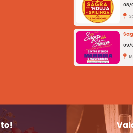
08/
Sp
Sag
09/
M
nto!
Valo