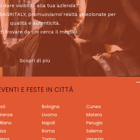
i dare visibilità alla tua azienda?
to SAGRITALY, promuoviamo realtà selezionate per
qualità e autenticità.
tti trovare da chi cerca il meglio!
Scopri di più
EVENTI E FESTE IN CITTÀ
sti
Bologna
Cuneo
irenze
Livorno
Matera
ilano
Napoli
Perugia
isa
Roma
Salerno
iena
Torino
Venezia