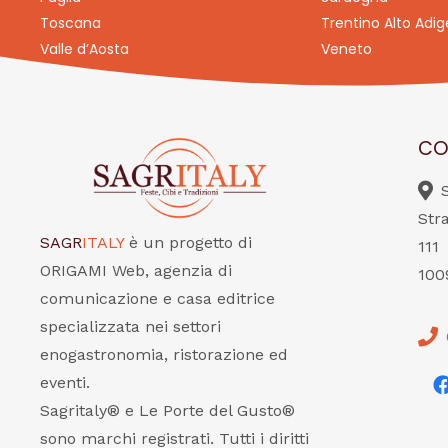
Toscana
Trentino Alto Adig
Valle d’Aosta
Veneto
CO
Str
SAGR
ITALY
è un progetto di
111
ORIGAMI Web, agenzia di
100
comunicazione e casa editrice
specializzata nei settori
enogastronomia, ristorazione ed
eventi.
Sagritaly® e Le Porte del Gusto®
sono marchi registrati. Tutti i diritti