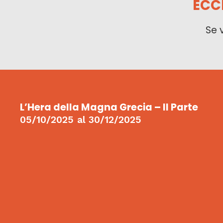
ECC
Se 
L’Hera della Magna Grecia – II Parte
05/10/2025
al
30/12/2025