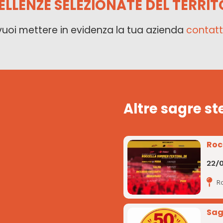
ELLENZE SELEZIONATE DEL TERRIT
vuoi mettere in evidenza la tua azienda
contatt
Altre sagre st
Roc
22/
R
Sag