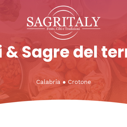
 & Sagre del ter
Calabria
●
Crotone