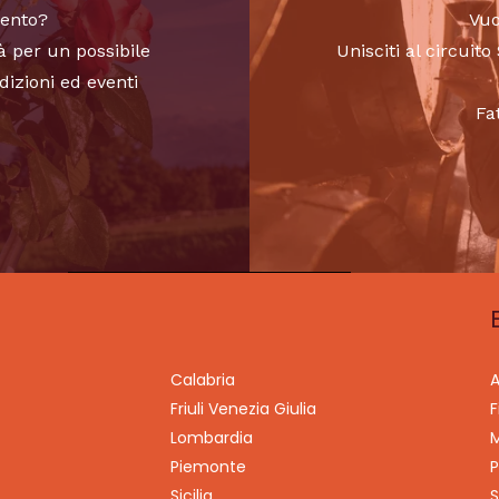
vento?
Vuo
à per un possibile
Unisciti al circui
dizioni ed eventi
Fa
Calabria
A
Friuli Venezia Giulia
F
Lombardia
M
Piemonte
P
Sicilia
S