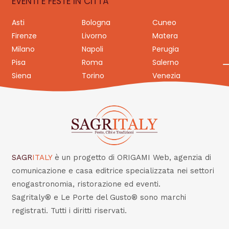
EVENTI E FESTE IN CITTÀ
Asti
Bologna
Cuneo
Firenze
Livorno
Matera
Milano
Napoli
Perugia
Pisa
Roma
Salerno
Siena
Torino
Venezia
SAGR
ITALY
è un progetto di ORIGAMI Web, agenzia di
comunicazione e casa editrice specializzata nei settori
enogastronomia, ristorazione ed eventi.
Sagritaly® e Le Porte del Gusto® sono marchi
registrati. Tutti i diritti riservati.