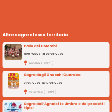
Altre sagre stesso territorio
Palio dei Colombi
18/07/2026
al
09/08/2026
Amelia
(
Terni
)
Sagra degli Gnocchi Guardea
31/07/2026
al
10/08/2026
Guardea
(
Terni
)
Sagra dell’Agnolotto Umbro e dei prodotti
tipici