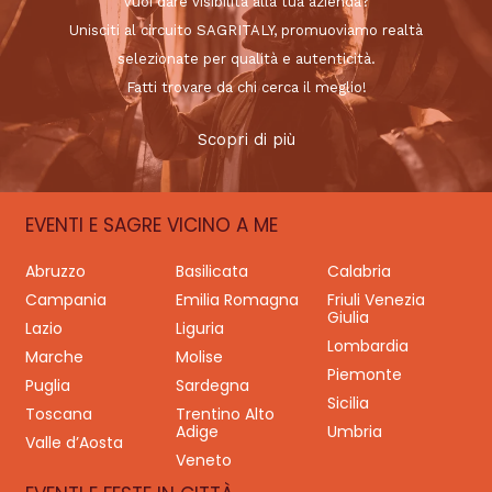
Vuoi dare visibilità alla tua azienda?
Unisciti al circuito SAGRITALY, promuoviamo realtà
selezionate per qualità e autenticità.
Fatti trovare da chi cerca il meglio!
Scopri di più
EVENTI E SAGRE VICINO A ME
Abruzzo
Basilicata
Calabria
Campania
Emilia Romagna
Friuli Venezia
Giulia
Lazio
Liguria
Lombardia
Marche
Molise
Piemonte
Puglia
Sardegna
Sicilia
Toscana
Trentino Alto
Adige
Umbria
Valle d’Aosta
Veneto