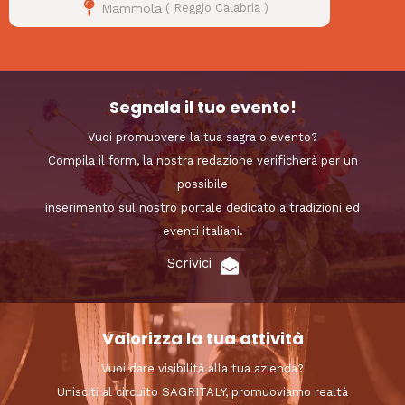
Mammola
(
Reggio Calabria
)
Segnala il tuo evento!
Vuoi promuovere la tua sagra o evento?
Compila il form, la nostra redazione verificherà per un
possibile
inserimento sul nostro portale dedicato a tradizioni ed
eventi italiani.
Scrivici
Valorizza la tua attività
Vuoi dare visibilità alla tua azienda?
Unisciti al circuito SAGRITALY, promuoviamo realtà