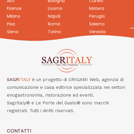
Asti
Bologna
Cuneo
Firenze
Livorno
Matera
Milano
Napoli
Perugia
Pisa
Roma
Salerno
Siena
Torino
Venezia
SAGR
ITALY
è un progetto di ORIGAMI Web, agenzia di
comunicazione e casa editrice specializzata nei settori
enogastronomia, ristorazione ed eventi.
Sagritaly® e Le Porte del Gusto® sono marchi
registrati. Tutti i diritti riservati.
CONTATTI