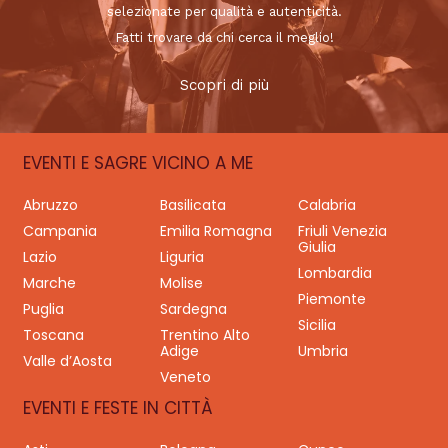
selezionate per qualità e autenticità.
Fatti trovare da chi cerca il meglio!
Scopri di più
EVENTI E SAGRE VICINO A ME
Abruzzo
Basilicata
Calabria
Campania
Emilia Romagna
Friuli Venezia
Giulia
Lazio
Liguria
Lombardia
Marche
Molise
Piemonte
Puglia
Sardegna
Sicilia
Toscana
Trentino Alto
Adige
Umbria
Valle d’Aosta
Veneto
EVENTI E FESTE IN CITTÀ