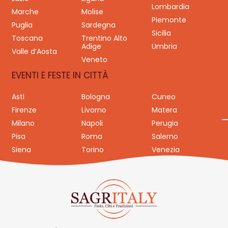
Lombardia
Marche
Molise
Piemonte
Puglia
Sardegna
Sicilia
Toscana
Trentino Alto
Adige
Umbria
Valle d’Aosta
Veneto
EVENTI E FESTE IN CITTÀ
Asti
Bologna
Cuneo
Firenze
Livorno
Matera
Milano
Napoli
Perugia
Pisa
Roma
Salerno
Siena
Torino
Venezia