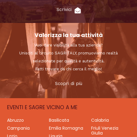
Scrivici
Valorizza la tua attività
Vuoi dare visibilità alla tua azienda?
Unisciti al circuito SAGRITALY, promuoviamo realtà
selezionate per qualità e autenticità.
Fatti trovare da chi cerca il meglio!
Scopri di più
EVENTI E SAGRE VICINO A ME
Abruzzo
Basilicata
Calabria
Campania
Emilia Romagna
Friuli Venezia
Giulia
Lazio
Liguria