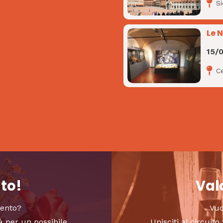
S
Le 
15/
C
nto!
Valo
vento?
Vuo
à per un possibile
Unisciti al circui