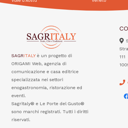
Valle d’Aosta
Veneto
CO
Str
SAGR
ITALY
è un progetto di
111
ORIGAMI Web, agenzia di
100
comunicazione e casa editrice
specializzata nei settori
enogastronomia, ristorazione ed
eventi.
Sagritaly® e Le Porte del Gusto®
sono marchi registrati. Tutti i diritti
riservati.