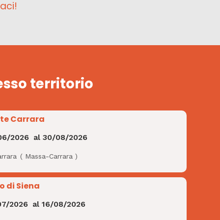
aci!
esso territorio
te Carrara
06/2026
al
30/08/2026
rrara
(
Massa-Carrara
)
o di Siena
07/2026
al
16/08/2026