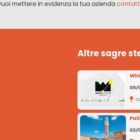
vuoi mettere in evidenza la tua azienda
contatt
Altre sagre st
Whi
05/
Ca
Pali
02/