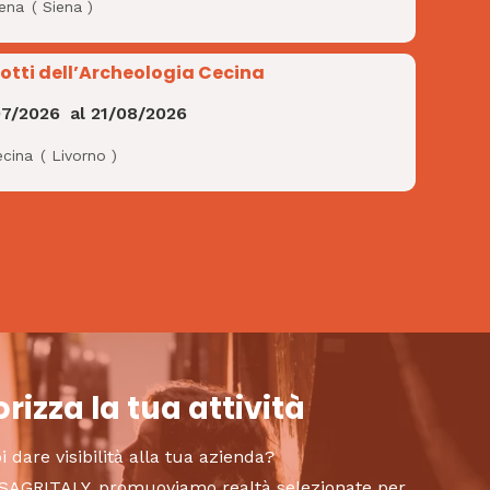
iena
(
Siena
)
Notti dell’Archeologia Cecina
07/2026
al
21/08/2026
ecina
(
Livorno
)
rizza la tua attività
i dare visibilità alla tua azienda?
to SAGRITALY, promuoviamo realtà selezionate per