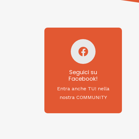
Seguici su
Facebook!
SAGRITALY
Seguici su
Facebook!
Feste, cibi e tradizioni
da Nord a Sud...
Entra anche TU! nella
nostra COMMUNITY