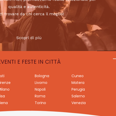
qualità e autenticità.
tti trovare da chi cerca il meglio!
Scopri di più
EVENTI E FESTE IN CITTÀ
sti
Bologna
Cuneo
irenze
Livorno
Matera
ilano
Napoli
Perugia
isa
Roma
Salerno
iena
Torino
Venezia