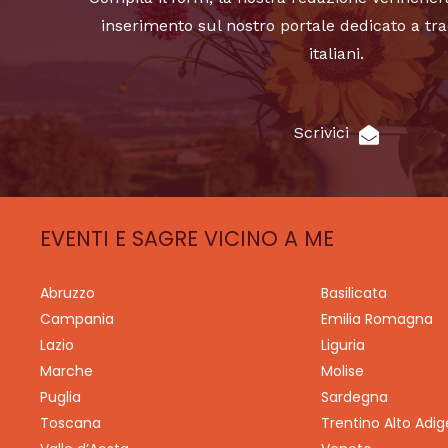
inserimento sul nostro portale dedicato a tra
italiani.
Scrivici
EVENTI E SAGRE VICINO A ME
Abruzzo
Basilicata
Campania
Emilia Romagna
Lazio
Liguria
Marche
Molise
Puglia
Sardegna
Toscana
Trentino Alto Adig