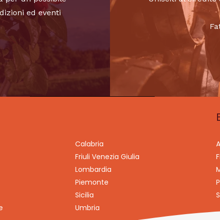
dizioni ed eventi
Fa
Calabria
A
Friuli Venezia Giulia
F
Lombardia
M
Piemonte
P
Sicilia
S
e
Umbria