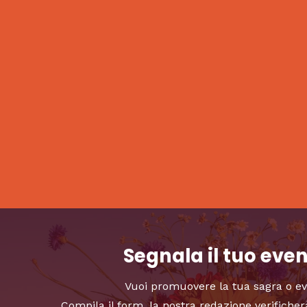
Segnala il tuo eve
Vuoi promuovere la tua sagra o e
Compila il form, la nostra redazione verificher