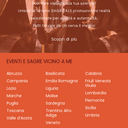
Vuoi dare visibilità alla tua azienda?
Unisciti al circuito SAGRITALY, promuoviamo realtà
selezionate per qualità e autenticità.
Fatti trovare da chi cerca il meglio!
Scopri di più
EVENTI E SAGRE VICINO A ME
Abruzzo
Basilicata
Calabria
Campania
Emilia Romagna
Friuli Venezia
Giulia
Lazio
Liguria
Lombardia
Marche
Molise
Piemonte
Puglia
Sardegna
Sicilia
Toscana
Trentino Alto
Adige
Umbria
Valle d’Aosta
Veneto