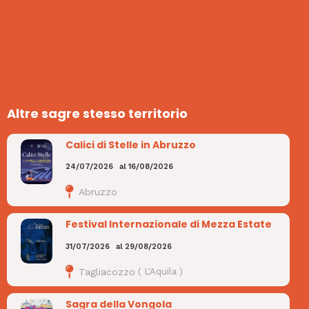
Altre sagre stesso territorio
Calici di Stelle in Abruzzo
24/07/2026
al
16/08/2026
Abruzzo
Festival Internazionale di Mezza Estate
31/07/2026
al
29/08/2026
Tagliacozzo
(
L'Aquila
)
Sagra della Vongola