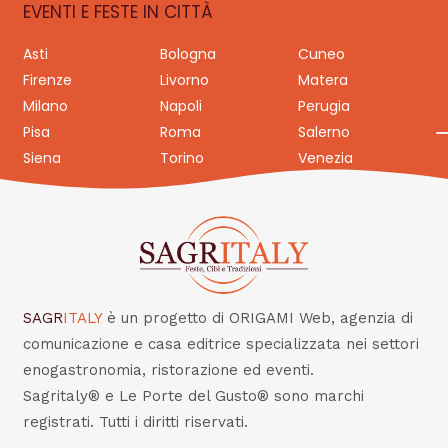
EVENTI E FESTE IN CITTÀ
Asti
Bologna
Cuneo
Firenze
Livorno
Matera
Milano
Napoli
Perugia
Pisa
Roma
Salerno
Siena
Torino
Venezia
SAGR
ITALY
è un progetto di ORIGAMI Web, agenzia di
comunicazione e casa editrice specializzata nei settori
enogastronomia, ristorazione ed eventi.
Sagritaly® e Le Porte del Gusto® sono marchi
registrati. Tutti i diritti riservati.