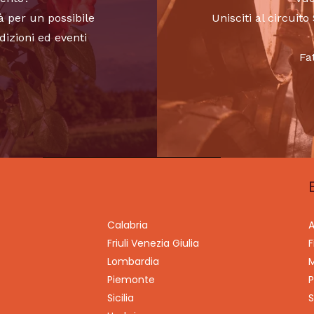
à per un possibile
Unisciti al circui
dizioni ed eventi
Fa
Calabria
A
Friuli Venezia Giulia
F
Lombardia
M
Piemonte
P
Sicilia
S