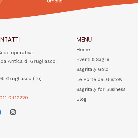
e
Umbria
NTATTI
MENU
Home
Sede operativa:
Eventi & Sagre
ada Antica di Grugliasco,
Sagritaly Gold
95 Grugliasco (To)
Le Porte del Gusto®
Sagritaly for Business
011 0412220
Blog