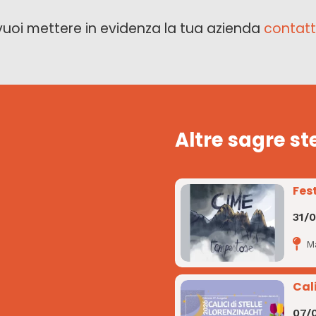
vuoi mettere in evidenza la tua azienda
contatt
Altre sagre st
Fes
31/
M
Cali
07/