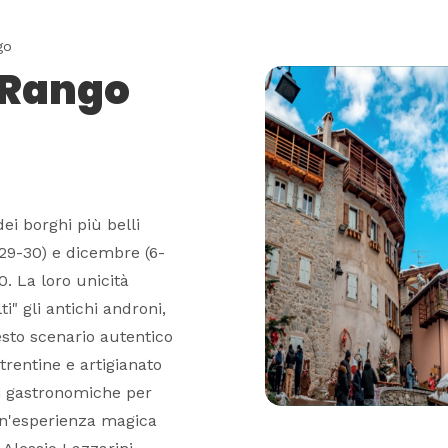
go
e Rango
ei borghi più belli
 29-30) e dicembre (6-
30. La loro unicità
i" gli antichi androni,
esto scenario autentico
trentine e artigianato
oni gastronomiche per
 un'esperienza magica