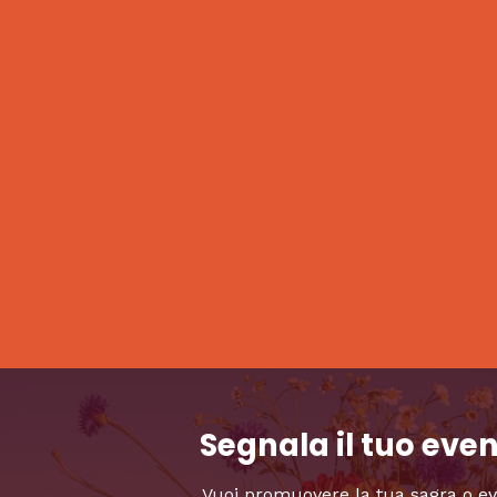
Segnala il tuo eve
Vuoi promuovere la tua sagra o e