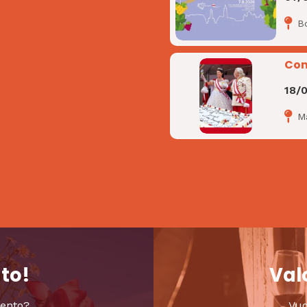
B
Com
18/
M
nto!
Valo
vento?
Vuo