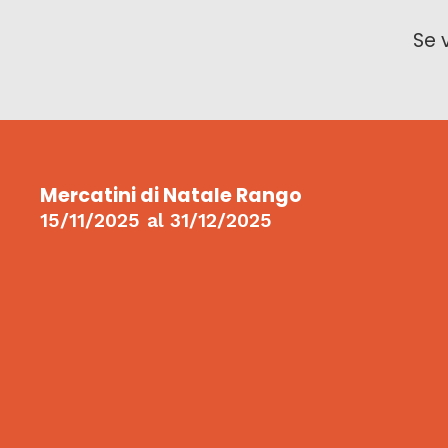
Se 
Mercatini di Natale Rango
15/11/2025
al
31/12/2025