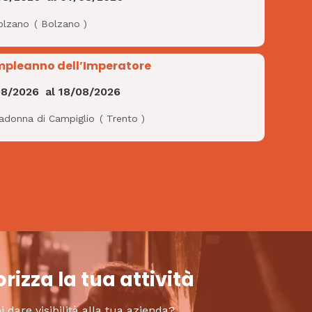
olzano
(
Bolzano
)
pleanno dell’Imperatore
08/2026
al
18/08/2026
adonna di Campiglio
(
Trento
)
rizza la tua attività
i dare visibilità alla tua azienda?