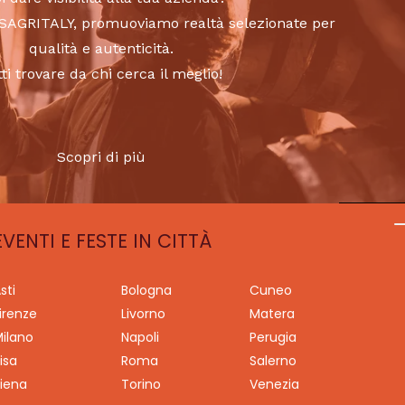
to SAGRITALY, promuoviamo realtà selezionate per
qualità e autenticità.
tti trovare da chi cerca il meglio!
Scopri di più
EVENTI E FESTE IN CITTÀ
sti
Bologna
Cuneo
irenze
Livorno
Matera
ilano
Napoli
Perugia
isa
Roma
Salerno
iena
Torino
Venezia