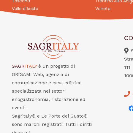
Toscana
Trentino Alto Adig
Valle d’Aosta
Veneto
CO
Str
SAGR
ITALY
è un progetto di
111
ORIGAMI Web, agenzia di
100
comunicazione e casa editrice
specializzata nei settori
enogastronomia, ristorazione ed
eventi.
Sagritaly® e Le Porte del Gusto®
sono marchi registrati. Tutti i diritti
riservati.