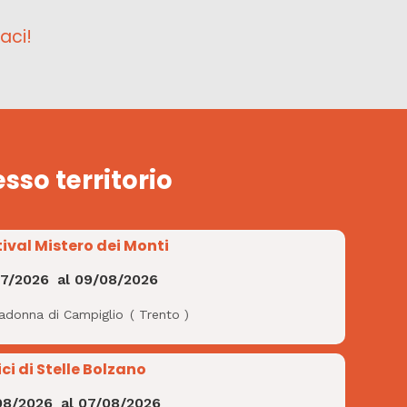
aci!
esso territorio
tival Mistero dei Monti
07/2026
al
09/08/2026
adonna di Campiglio
(
Trento
)
ci di Stelle Bolzano
08/2026
al
07/08/2026