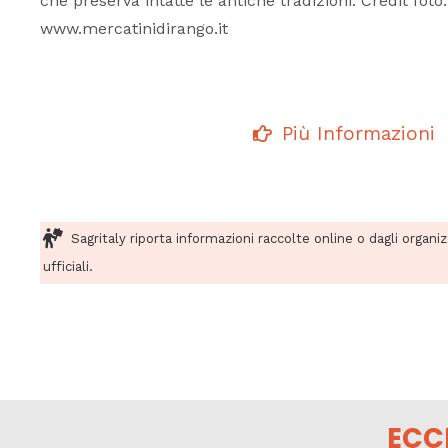
che preserva intatte le antiche tradizioni. Credit foto
www.mercatinidirango.it
Più Informazioni
Sagritaly riporta informazioni raccolte online o dagli organi
ufficiali.
ECC