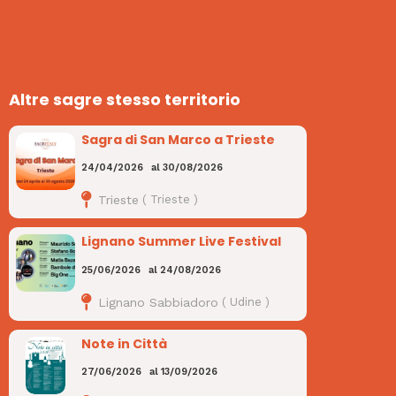
Altre sagre stesso territorio
Sagra di San Marco a Trieste
24/04/2026
al
30/08/2026
Trieste
(
Trieste
)
Lignano Summer Live Festival
25/06/2026
al
24/08/2026
Lignano Sabbiadoro
(
Udine
)
Note in Città
27/06/2026
al
13/09/2026