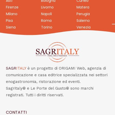
Asti
Bologna
Cuneo
Firenze
Livorno
Matera
Milano
Napoli
Perugia
Pisa
Roma
Salerno
Siena
Torino
Venezia
SAGR
ITALY
è un progetto di ORIGAMI Web, agenzia di
comunicazione e casa editrice specializzata nei settori
enogastronomia, ristorazione ed eventi.
Sagritaly® e Le Porte del Gusto® sono marchi
registrati. Tutti i diritti riservati.
CONTATTI