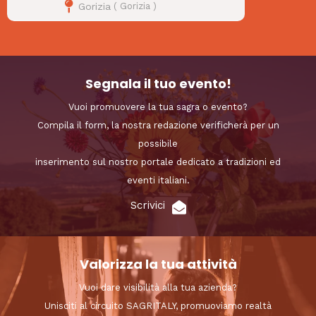
Gorizia
(
Gorizia
)
Segnala il tuo evento!
Vuoi promuovere la tua sagra o evento?
Compila il form, la nostra redazione verificherà per un
possibile
inserimento sul nostro portale dedicato a tradizioni ed
eventi italiani.
Scrivici
Valorizza la tua attività
Vuoi dare visibilità alla tua azienda?
Unisciti al circuito SAGRITALY, promuoviamo realtà