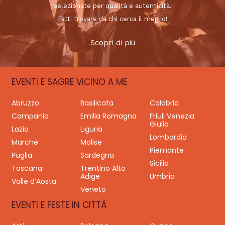
selezionate per qualità e autenticità.
Fatti trovare da chi cerca il meglio!
Scopri di più
EVENTI E SAGRE VICINO A ME
Abruzzo
Basilicata
Calabria
Campania
Emilia Romagna
Friuli Venezia
Giulia
Lazio
Liguria
Lombardia
Marche
Molise
Piemonte
Puglia
Sardegna
Sicilia
Toscana
Trentino Alto
Adige
Umbria
Valle d’Aosta
Veneto
EVENTI E FESTE IN CITTÀ