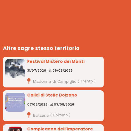
Altre sagre stesso territorio
Festival Mistero dei Monti
31/07/2026
al
09/08/2026
Madonna di Campiglio
(
Trento
)
Calici di Stelle Bolzano
07/08/2026
al
07/08/2026
Bolzano
(
Bolzano
)
Compleanno dell’Imperatore