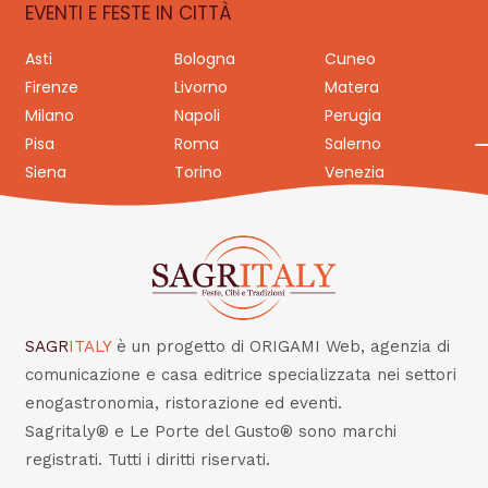
EVENTI E FESTE IN CITTÀ
Asti
Bologna
Cuneo
Firenze
Livorno
Matera
Milano
Napoli
Perugia
Pisa
Roma
Salerno
Siena
Torino
Venezia
SAGR
ITALY
è un progetto di ORIGAMI Web, agenzia di
comunicazione e casa editrice specializzata nei settori
enogastronomia, ristorazione ed eventi.
Sagritaly® e Le Porte del Gusto® sono marchi
registrati. Tutti i diritti riservati.