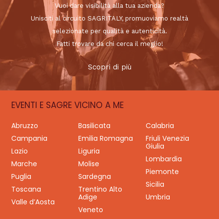
Vuoi dare visibilità alla tua azienda?
Unisciti al circuito SAGRITALY, promuoviamo realtà
selezionate per qualità e autenticità.
Fatti trovare da chi cerca il meglio!
Scopri di più
EVENTI E SAGRE VICINO A ME
Abruzzo
Basilicata
Calabria
Campania
Emilia Romagna
Friuli Venezia
Giulia
Lazio
Liguria
Lombardia
Marche
Molise
Piemonte
Puglia
Sardegna
Sicilia
Toscana
Trentino Alto
Adige
Umbria
Valle d’Aosta
Veneto