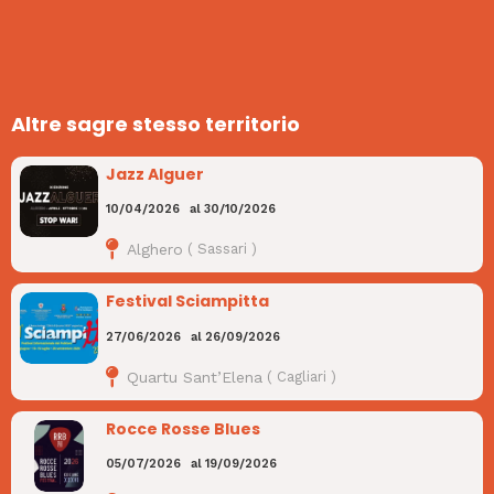
Altre sagre stesso territorio
Jazz Alguer
10/04/2026
al
30/10/2026
Alghero
(
Sassari
)
Festival Sciampitta
27/06/2026
al
26/09/2026
Quartu Sant’Elena
(
Cagliari
)
Rocce Rosse Blues
05/07/2026
al
19/09/2026