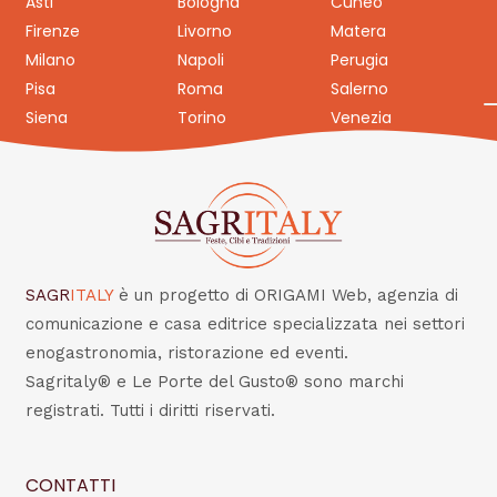
Asti
Bologna
Cuneo
Firenze
Livorno
Matera
Milano
Napoli
Perugia
Pisa
Roma
Salerno
Siena
Torino
Venezia
SAGR
ITALY
è un progetto di ORIGAMI Web, agenzia di
comunicazione e casa editrice specializzata nei settori
enogastronomia, ristorazione ed eventi.
Sagritaly® e Le Porte del Gusto® sono marchi
registrati. Tutti i diritti riservati.
CONTATTI