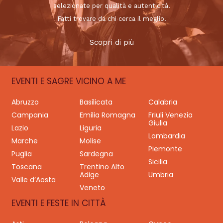
selezionate per qualità e autenticità.
Fatti trovare da chi cerca il meglio!
Scopri di più
EVENTI E SAGRE VICINO A ME
Abruzzo
Basilicata
Calabria
Campania
Emilia Romagna
Friuli Venezia
Giulia
Lazio
Liguria
Lombardia
Marche
Molise
Piemonte
Puglia
Sardegna
Sicilia
Toscana
Trentino Alto
Adige
Umbria
Valle d’Aosta
Veneto
EVENTI E FESTE IN CITTÀ