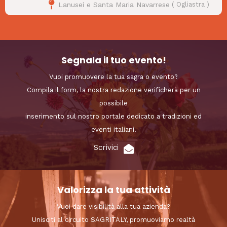
Lanusei e Santa Maria Navarrese
(
Ogliastra
)
Segnala il tuo evento!
Vuoi promuovere la tua sagra o evento?
Compila il form, la nostra redazione verificherà per un
possibile
inserimento sul nostro portale dedicato a tradizioni ed
eventi italiani.
Scrivici
Valorizza la tua attività
Vuoi dare visibilità alla tua azienda?
Unisciti al circuito SAGRITALY, promuoviamo realtà