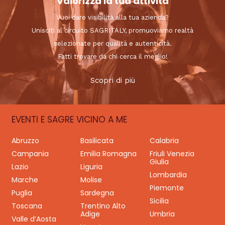
Valorizza la tua attività
Vuoi dare visibilità alla tua azienda?
Unisciti al circuito SAGRITALY, promuoviamo realtà
selezionate per qualità e autenticità.
Fatti trovare da chi cerca il meglio!
Scopri di più
EVENTI E SAGRE VICINO A ME
Abruzzo
Basilicata
Calabria
Campania
Emilia Romagna
Friuli Venezia
Giulia
Lazio
Liguria
Lombardia
Marche
Molise
Piemonte
Puglia
Sardegna
Sicilia
Toscana
Trentino Alto
Adige
Umbria
Valle d’Aosta