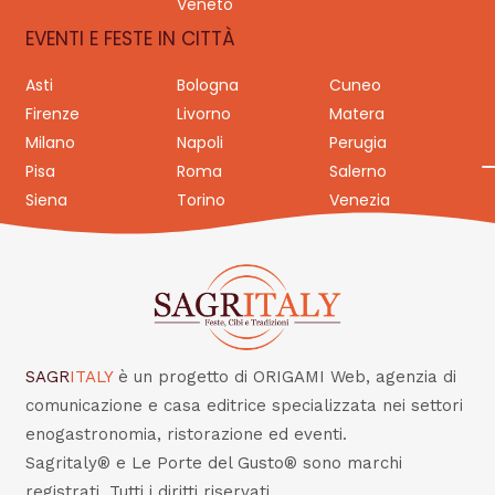
Veneto
EVENTI E FESTE IN CITTÀ
Asti
Bologna
Cuneo
Firenze
Livorno
Matera
Milano
Napoli
Perugia
Pisa
Roma
Salerno
Siena
Torino
Venezia
SAGR
ITALY
è un progetto di ORIGAMI Web, agenzia di
comunicazione e casa editrice specializzata nei settori
enogastronomia, ristorazione ed eventi.
Sagritaly® e Le Porte del Gusto® sono marchi
registrati. Tutti i diritti riservati.