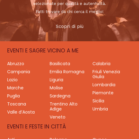
selezionate per qualità e autenticità.
Fatti trovare da chi cerca il meglio!
Scopri di più
EVENTI E SAGRE VICINO A ME
Abruzzo
Basilicata
Calabria
Campania
Emilia Romagna
Friuli Venezia
Giulia
Lazio
Liguria
Lombardia
Marche
Molise
Piemonte
Puglia
Sardegna
Sicilia
Toscana
Trentino Alto
Adige
Umbria
Valle d’Aosta
Veneto
EVENTI E FESTE IN CITTÀ