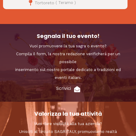
Tortoreto
(
Teramo
)
Segnala il tuo evento!
Vuoi promuovere la tua sagra o evento?
Compila il form, la nostra redazione verificherà per un
possibile
inserimento sul nostro portale dedicato a tradizioni ed
eventi italiani.
Scrivici
Valorizza la tua attività
Vuoi dare visibilità alla tua azienda?
Unisciti al circuito SAGRITALY, promuoviamo realtà