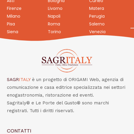
Asti
Bologna
Cuneo
Firenze
Livorno
Matera
Milano
Napoli
Perugia
Pisa
Roma
Salerno
Siena
Torino
Venezia
SAGR
ITALY
è un progetto di ORIGAMI Web, agenzia di
comunicazione e casa editrice specializzata nei settori
enogastronomia, ristorazione ed eventi.
Sagritaly® e Le Porte del Gusto® sono marchi
registrati. Tutti i diritti riservati.
CONTATTI