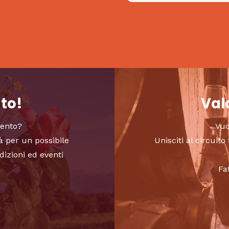
nto!
Valo
vento?
Vuo
à per un possibile
Unisciti al circui
dizioni ed eventi
Fa