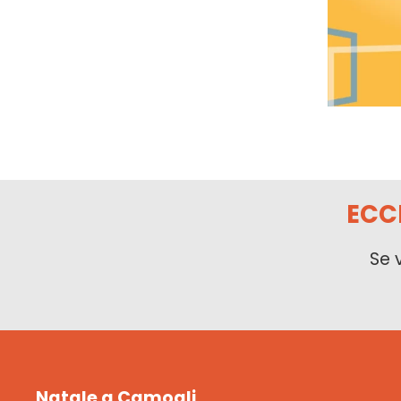
ECC
Se 
Natale a Camogli