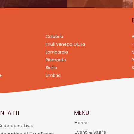
Calabria
A
Friuli Venezia Giulia
F
Lombardia
M
Piemonte
P
Sicilia
S
e
Umbria
NTATTI
MENU
Home
Sede operativa:
Eventi & Sagre
ada Antica di Grugliasco,