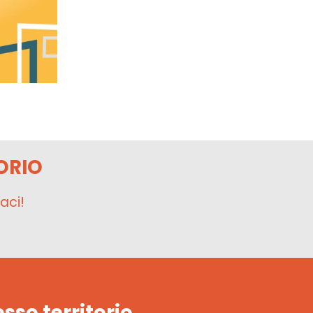
ORIO
aci!
esso territorio