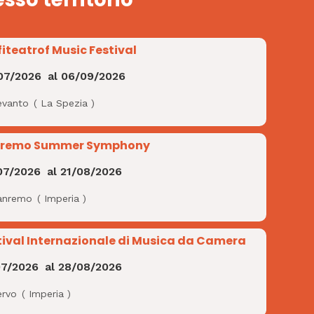
iteatrof Music Festival
07/2026
al
06/09/2026
evanto
(
La Spezia
)
remo Summer Symphony
07/2026
al
21/08/2026
anremo
(
Imperia
)
tival Internazionale di Musica da Camera
07/2026
al
28/08/2026
ervo
(
Imperia
)