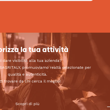
rizza la tua attività
i dare visibilità alla tua azienda?
to SAGRITALY, promuoviamo realtà selezionate per
qualità e autenticità.
tti trovare da chi cerca il meglio!
Scopri di più