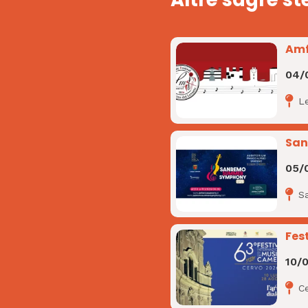
Amf
04/
L
San
05/
S
Fes
10/
C