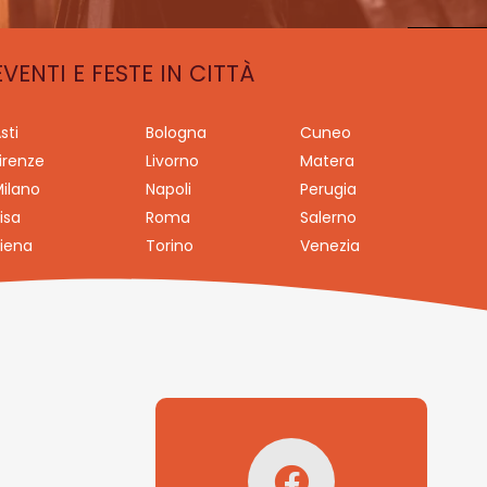
EVENTI E FESTE IN CITTÀ
sti
Bologna
Cuneo
irenze
Livorno
Matera
ilano
Napoli
Perugia
isa
Roma
Salerno
iena
Torino
Venezia
Seguici su