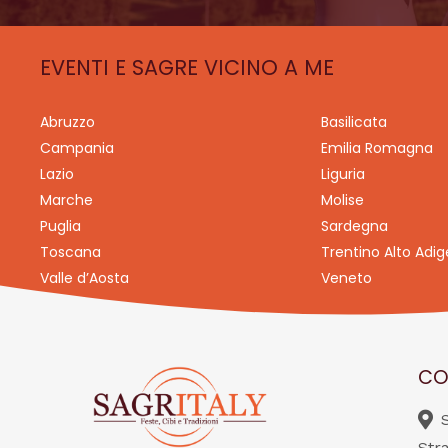
EVENTI E SAGRE VICINO A ME
Abruzzo
Basilicata
Campania
Emilia Romagna
Lazio
Liguria
Marche
Molise
Puglia
Sardegna
Toscana
Trentino Alto Adig
Valle d’Aosta
Veneto
CO
Str