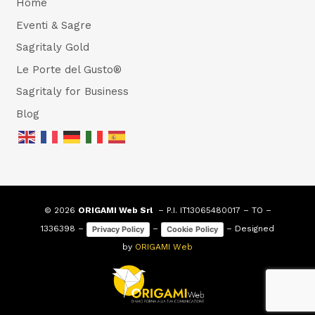
Home
Eventi & Sagre
Sagritaly Gold
Le Porte del Gusto®
Sagritaly for Business
Blog
© 2026
ORIGAMI Web Srl
– P.I. IT13065480017 – TO –
1336398 –
–
– Designed
Privacy Policy
Cookie Policy
by
ORIGAMI Web