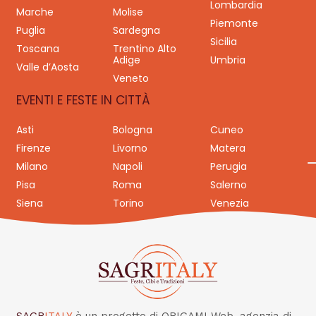
Lombardia
Marche
Molise
Piemonte
Puglia
Sardegna
Sicilia
Toscana
Trentino Alto
Adige
Umbria
Valle d’Aosta
Veneto
EVENTI E FESTE IN CITTÀ
Asti
Bologna
Cuneo
Firenze
Livorno
Matera
Milano
Napoli
Perugia
Pisa
Roma
Salerno
Siena
Torino
Venezia