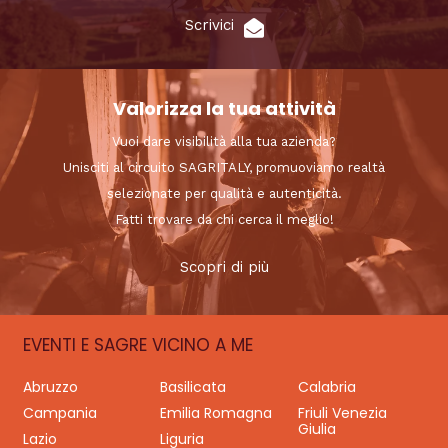
Scrivici
Valorizza la tua attività
Vuoi dare visibilità alla tua azienda?
Unisciti al circuito SAGRITALY, promuoviamo realtà
selezionate per qualità e autenticità.
Fatti trovare da chi cerca il meglio!
Scopri di più
EVENTI E SAGRE VICINO A ME
Abruzzo
Basilicata
Calabria
Campania
Emilia Romagna
Friuli Venezia
Giulia
Lazio
Liguria