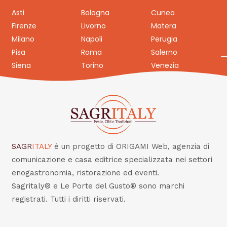
Asti
Bologna
Cuneo
Firenze
Livorno
Matera
Milano
Napoli
Perugia
Pisa
Roma
Salerno
Siena
Torino
Venezia
SAGR
ITALY
è un progetto di ORIGAMI Web, agenzia di
comunicazione e casa editrice specializzata nei settori
enogastronomia, ristorazione ed eventi.
Sagritaly® e Le Porte del Gusto® sono marchi
registrati. Tutti i diritti riservati.