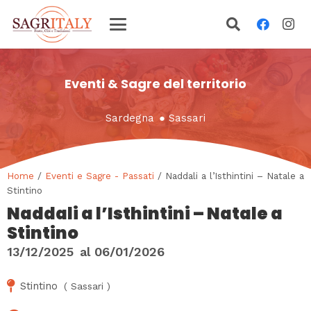
Eventi & Sagre del territorio
Sardegna
●
Sassari
Home
/
Eventi e Sagre - Passati
/ Naddali a l’Isthintini – Natale a
Stintino
Naddali a l’Isthintini – Natale a
Stintino
13/12/2025
al
06/01/2026
Stintino
(
Sassari
)