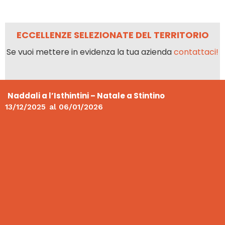
ECCELLENZE SELEZIONATE DEL TERRITORIO
Se vuoi mettere in evidenza la tua azienda
contattaci!
Naddali a l’Isthintini – Natale a Stintino
13/12/2025
al
06/01/2026