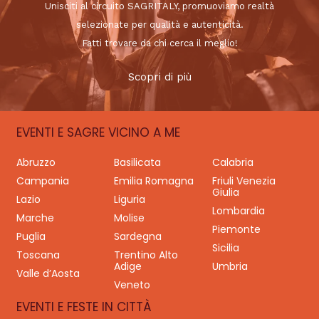
Unisciti al circuito SAGRITALY, promuoviamo realtà
selezionate per qualità e autenticità.
Fatti trovare da chi cerca il meglio!
Scopri di più
EVENTI E SAGRE VICINO A ME
Abruzzo
Basilicata
Calabria
Campania
Emilia Romagna
Friuli Venezia
Giulia
Lazio
Liguria
Lombardia
Marche
Molise
Piemonte
Puglia
Sardegna
Sicilia
Toscana
Trentino Alto
Adige
Umbria
Valle d’Aosta
Veneto
EVENTI E FESTE IN CITTÀ