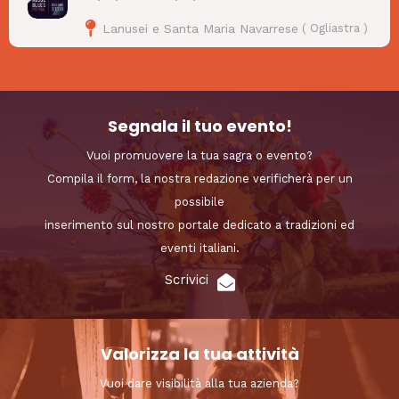
Lanusei e Santa Maria Navarrese
(
Ogliastra
)
Segnala il tuo evento!
Vuoi promuovere la tua sagra o evento?
Compila il form, la nostra redazione verificherà per un
possibile
inserimento sul nostro portale dedicato a tradizioni ed
eventi italiani.
Scrivici
Valorizza la tua attività
Vuoi dare visibilità alla tua azienda?