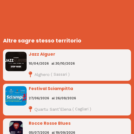
Altre sagre stesso territorio
Jazz Alguer
10/04/2026
al
30/10/2026
Alghero
(
Sassari
)
Festival Sciampitta
27/06/2026
al
26/09/2026
Quartu Sant’Elena
(
Cagliari
)
Rocce Rosse Blues
05/07/2026
al
19/09/2026