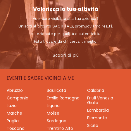
Valorizza la tua attività
Vuoi dare visibilità alla tua azienda?
Unisciti al circuito SAGRITALY, promuoviamo realtà
selezionate per qualità e autenticità.
Fatti trovare da chi cerca il meglio!
Scopri di più
EVENTI E SAGRE VICINO A ME
Abruzzo
Basilicata
Calabria
Campania
Emilia Romagna
Friuli Venezia
Giulia
Lazio
Liguria
Lombardia
Marche
Molise
Piemonte
Puglia
Sardegna
Sicilia
Toscana
Trentino Alto