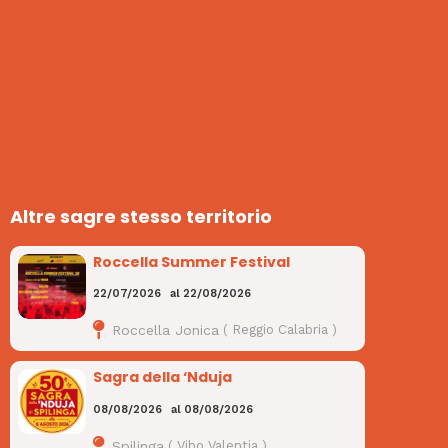
Altre sagre stesso territorio
Roccella Summer Festival
22/07/2026
al
22/08/2026
Roccella Jonica
(
Reggio Calabria
)
Sagra della ‘Nduja
08/08/2026
al
08/08/2026
Spilinga
(
Vibo Valentia
)