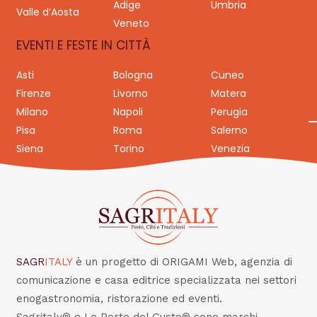
Adige
Umbria
Valle d’Aosta
Veneto
EVENTI E FESTE IN CITTÀ
Asti
Bologna
Cuneo
Firenze
Livorno
Matera
Milano
Napoli
Perugia
Pisa
Roma
Salerno
Siena
Torino
Venezia
SAGR
ITALY
è un progetto di ORIGAMI Web, agenzia di
comunicazione e casa editrice specializzata nei settori
enogastronomia, ristorazione ed eventi.