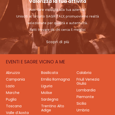
Valorizza la tua attività
Vuoi dare visibilità alla tua azienda?
Unisciti al circuito SAGRITALY, promuoviamo realtà
selezionate per qualità e autenticità.
Fatti trovare da chi cerca il meglio!
Scopri di più
EVENTI E SAGRE VICINO A ME
Abruzzo
Basilicata
Calabria
Campania
Emilia Romagna
Friuli Venezia
Giulia
Lazio
Liguria
Lombardia
Marche
Molise
Piemonte
Puglia
Sardegna
Sicilia
Toscana
Trentino Alto
Adige
Umbria
Valle d’Aosta