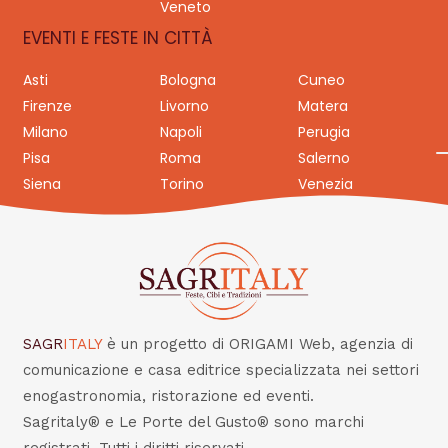
Veneto
EVENTI E FESTE IN CITTÀ
Asti
Bologna
Cuneo
Firenze
Livorno
Matera
Milano
Napoli
Perugia
Pisa
Roma
Salerno
Siena
Torino
Venezia
SAGR
ITALY
è un progetto di ORIGAMI Web, agenzia di
comunicazione e casa editrice specializzata nei settori
enogastronomia, ristorazione ed eventi.
Sagritaly® e Le Porte del Gusto® sono marchi