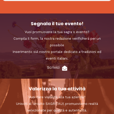
Segnala il tuo evento!
Vuoi promuovere la tua sagra o evento?
Compila il form, la nostra redazione verificherà per un
possibile
inserimento sul nostro portale dedicato a tradizioni ed
eventi italiani.
Scrivici
Valorizza la tua attività
Vuoi dare visibilità alla tua azienda?
Unisciti al circuito SAGRITALY, promuoviamo realtà
selezionate per qualità e autenticità.