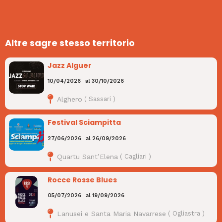
Altre sagre stesso territorio
Jazz Alguer
10/04/2026
al
30/10/2026
Alghero
(
Sassari
)
Festival Sciampitta
27/06/2026
al
26/09/2026
Quartu Sant’Elena
(
Cagliari
)
Rocce Rosse Blues
05/07/2026
al
19/09/2026
Lanusei e Santa Maria Navarrese
(
Ogliastra
)