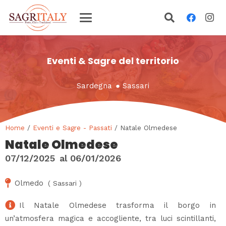
Eventi & Sagre del territorio
Sardegna
●
Sassari
Home
/
Eventi e Sagre - Passati
/ Natale Olmedese
Natale Olmedese
07/12/2025
al
06/01/2026
Olmedo
(
Sassari
)
Il Natale Olmedese trasforma il borgo in
un’atmosfera magica e accogliente, tra luci scintillanti,