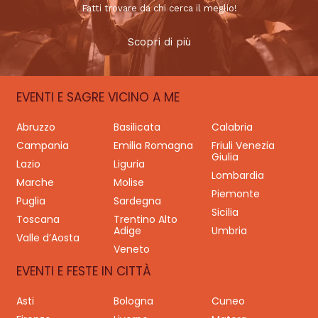
Fatti trovare da chi cerca il meglio!
Scopri di più
EVENTI E SAGRE VICINO A ME
Abruzzo
Basilicata
Calabria
Campania
Emilia Romagna
Friuli Venezia
Giulia
Lazio
Liguria
Lombardia
Marche
Molise
Piemonte
Puglia
Sardegna
Sicilia
Toscana
Trentino Alto
Adige
Umbria
Valle d’Aosta
Veneto
EVENTI E FESTE IN CITTÀ
Asti
Bologna
Cuneo