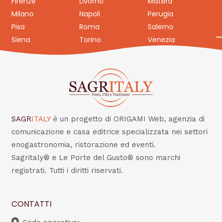
Firenze
Livorno
Matera
Milano
Napoli
Perugia
Pisa
Roma
Salerno
Siena
Torino
Venezia
SAGR
ITALY
è un progetto di ORIGAMI Web, agenzia di
comunicazione e casa editrice specializzata nei settori
enogastronomia, ristorazione ed eventi.
Sagritaly® e Le Porte del Gusto® sono marchi
registrati. Tutti i diritti riservati.
CONTATTI