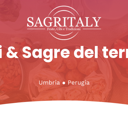
 & Sagre del ter
Umbria
●
Perugia