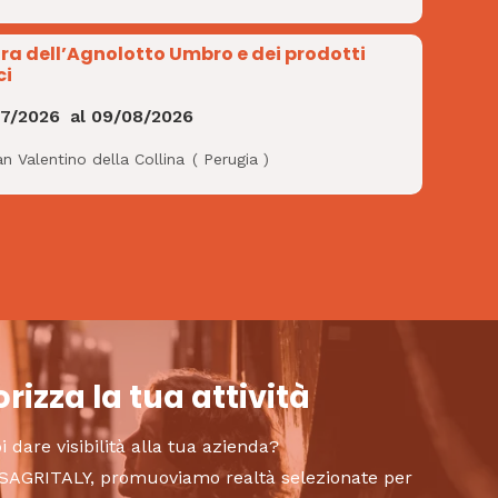
ra dell’Agnolotto Umbro e dei prodotti
ci
07/2026
al
09/08/2026
n Valentino della Collina
(
Perugia
)
rizza la tua attività
i dare visibilità alla tua azienda?
to SAGRITALY, promuoviamo realtà selezionate per