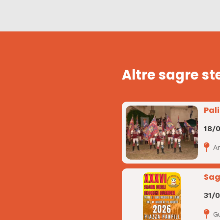
Altre sagre st
Pal
18/
A
Sag
31/
G