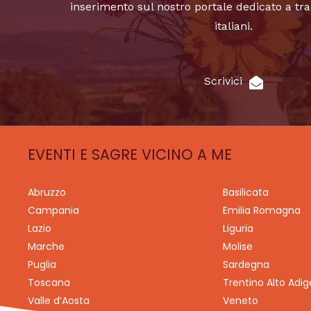
inserimento sul nostro portale dedicato a tra
italiani.
Scrivici
EVENTI E SAGRE VICINO A ME
Abruzzo
Basilicata
Campania
Emilia Romagna
Lazio
Liguria
Marche
Molise
Puglia
Sardegna
Toscana
Trentino Alto Adig
Valle d’Aosta
Veneto