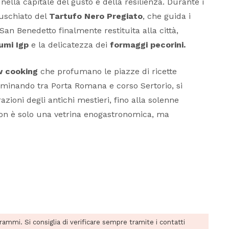
lla capitale del gusto e della resilienza. Durante i
muschiato del
Tartufo Nero Pregiato
, che guida i
i San Benedetto finalmente restituita alla città,
umi Igp
e la delicatezza dei
formaggi pecorini.
 cooking
che profumano le piazze di ricette
mminando tra Porta Romana e corso Sertorio, si
zioni degli antichi mestieri, fino alla solenne
non è solo una vetrina enogastronomica, ma
grammi. Si consiglia di verificare sempre tramite i contatti