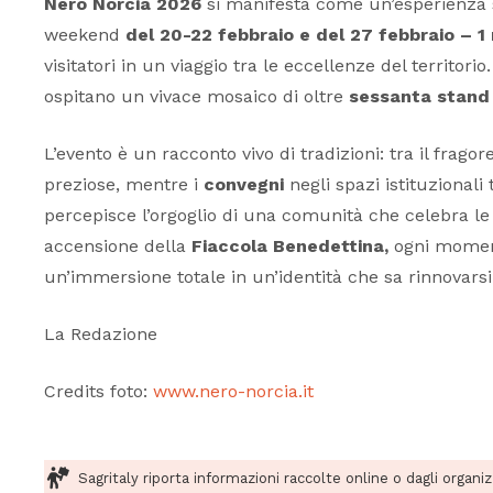
Nero Norcia 2026
si manifesta come un’esperienza se
weekend
del 20-22 febbraio e del 27 febbraio – 1
visitatori in un viaggio tra le eccellenze del territori
ospitano un vivace mosaico di oltre
sessanta stand
L’evento è un racconto vivo di tradizioni: tra il fragor
preziose, mentre i
convegni
negli spazi istituzional
percepisce l’orgoglio di una comunità che celebra le p
accensione della
Fiaccola Benedettina,
ogni moment
un’immersione totale in un’identità che sa rinnovarsi
La Redazione
Credits foto:
www.nero-norcia.it
Sagritaly riporta informazioni raccolte online o dagli organi