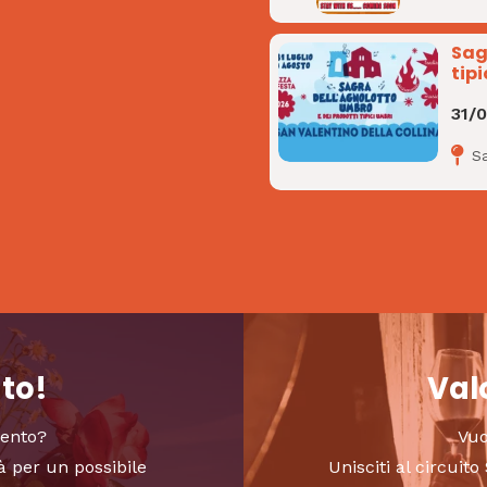
Sag
tipi
31/
Sa
nto!
Valo
vento?
Vuo
à per un possibile
Unisciti al circui