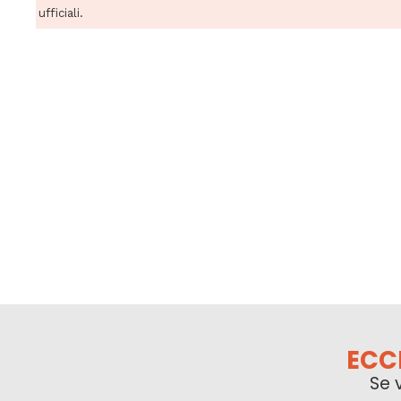
ufficiali.
ECC
Se 