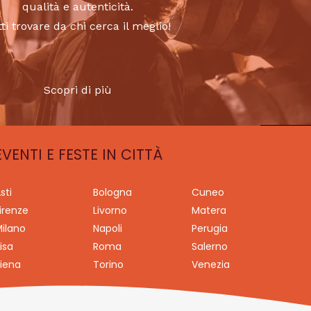
qualità e autenticità.
tti trovare da chi cerca il meglio!
Scopri di più
EVENTI E FESTE IN CITTÀ
sti
Bologna
Cuneo
irenze
Livorno
Matera
ilano
Napoli
Perugia
isa
Roma
Salerno
iena
Torino
Venezia