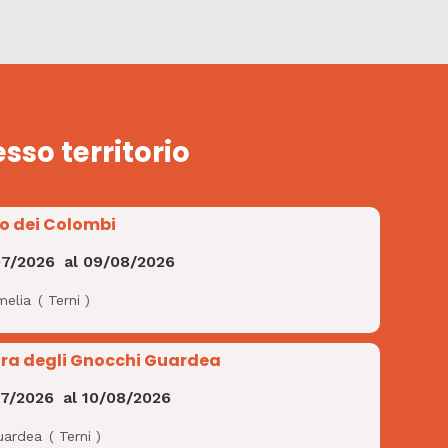
esso territorio
io dei Colombi
07/2026
al
09/08/2026
melia
(
Terni
)
ra degli Gnocchi Guardea
07/2026
al
10/08/2026
uardea
(
Terni
)