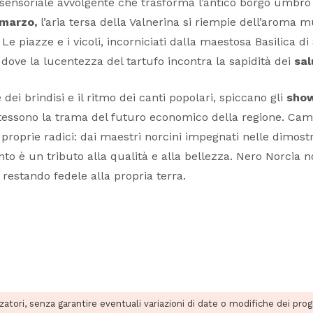
nsoriale avvolgente che trasforma l’antico borgo umbro ne
 marzo,
l’aria tersa della Valnerina si riempie dell’aroma 
o. Le piazze e i vicoli, incorniciati dalla maestosa Basilica d
dove la lucentezza del tartufo incontra la sapidità dei
sal
e dei brindisi e il ritmo dei canti popolari, spiccano gli
show
i tessono la trama del futuro economico della regione. Ca
roprie radici: dai maestri norcini impegnati nelle dimostra
o è un tributo alla qualità e alla bellezza. Nero Norcia 
 restando fedele alla propria terra.
zzatori, senza garantire eventuali variazioni di date o modifiche dei pro