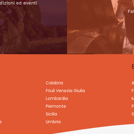
dizioni ed eventi
Fa
Calabria
A
Friuli Venezia Giulia
F
Lombardia
M
Piemonte
P
Sicilia
S
e
Umbria