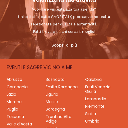
Vuoi dare visibilità alla tua azienda?
Unisciti al circuito SAGRITALY, promuoviamo realtà
selezionate per qualità e autenticità.
Fatti trovare da chi cerca il meglio!
Scopri di più
EVENTI E SAGRE VICINO A ME
Abruzzo
Basilicata
Calabria
Campania
Emilia Romagna
Friuli Venezia
Giulia
Lazio
Liguria
Lombardia
Marche
Molise
Piemonte
Puglia
Sardegna
Sicilia
Toscana
Trentino Alto
Adige
Umbria
Valle d’Aosta