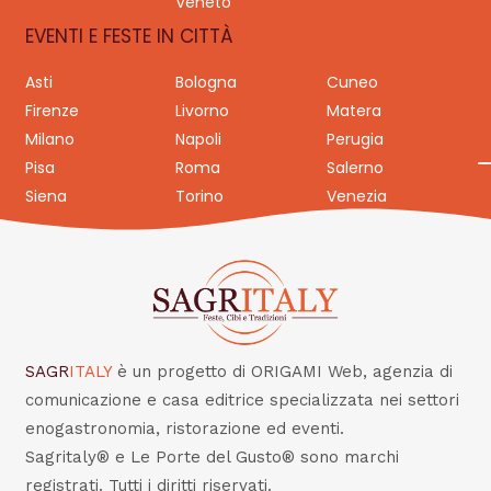
Veneto
EVENTI E FESTE IN CITTÀ
Asti
Bologna
Cuneo
Firenze
Livorno
Matera
Milano
Napoli
Perugia
Pisa
Roma
Salerno
Siena
Torino
Venezia
SAGR
ITALY
è un progetto di ORIGAMI Web, agenzia di
comunicazione e casa editrice specializzata nei settori
enogastronomia, ristorazione ed eventi.
Sagritaly® e Le Porte del Gusto® sono marchi
registrati. Tutti i diritti riservati.