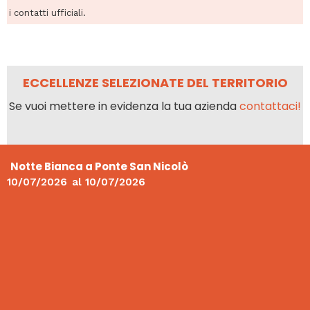
i contatti ufficiali.
ECCELLENZE SELEZIONATE DEL TERRITORIO
Se vuoi mettere in evidenza la tua azienda
contattaci!
Notte Bianca a Ponte San Nicolò
10/07/2026
al
10/07/2026