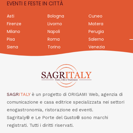
EVENTI E FESTE IN CITTÀ
Asti
Bologna
Cuneo
Firenze
Livorno
Matera
Milano
Napoli
Perugia
Pisa
Roma
Salerno
Siena
Torino
Venezia
SAGR
ITALY
è un progetto di ORIGAMI Web, agenzia di
comunicazione e casa editrice specializzata nei settori
enogastronomia, ristorazione ed eventi.
Sagritaly® e Le Porte del Gusto® sono marchi
registrati. Tutti i diritti riservati.