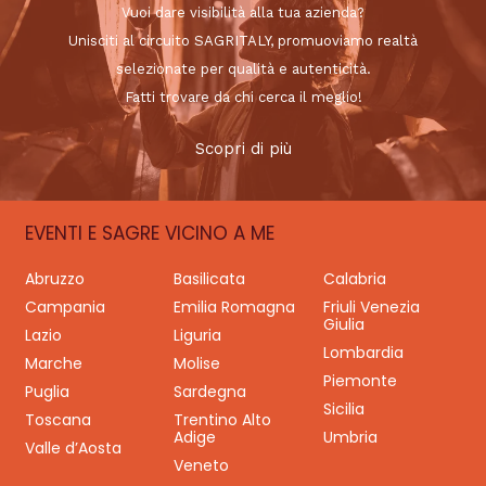
Vuoi dare visibilità alla tua azienda?
Unisciti al circuito SAGRITALY, promuoviamo realtà
selezionate per qualità e autenticità.
Fatti trovare da chi cerca il meglio!
Scopri di più
EVENTI E SAGRE VICINO A ME
Abruzzo
Basilicata
Calabria
Campania
Emilia Romagna
Friuli Venezia
Giulia
Lazio
Liguria
Lombardia
Marche
Molise
Piemonte
Puglia
Sardegna
Sicilia
Toscana
Trentino Alto
Adige
Umbria
Valle d’Aosta
Veneto