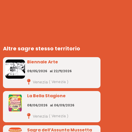
Altre sagre stesso territorio
Biennale Arte
09/05/2026
al
22/11/2026
Venezia
(
Venezia
)
La Bella Stagione
08/06/2026
al
06/09/2026
Venezia
(
Venezia
)
Sagra dell’Assunta Mussetta