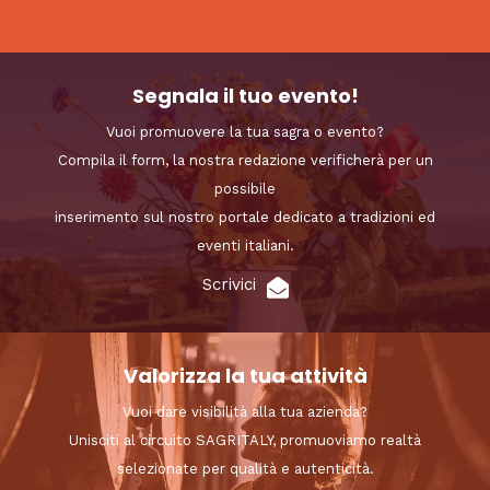
Segnala il tuo evento!
Vuoi promuovere la tua sagra o evento?
Compila il form, la nostra redazione verificherà per un
possibile
inserimento sul nostro portale dedicato a tradizioni ed
eventi italiani.
Scrivici
Valorizza la tua attività
Vuoi dare visibilità alla tua azienda?
Unisciti al circuito SAGRITALY, promuoviamo realtà
selezionate per qualità e autenticità.