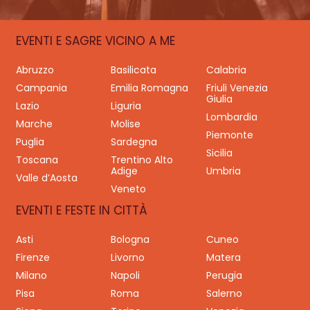
EVENTI E SAGRE VICINO A ME
Abruzzo
Basilicata
Calabria
Campania
Emilia Romagna
Friuli Venezia
Giulia
Lazio
Liguria
Lombardia
Marche
Molise
Piemonte
Puglia
Sardegna
Sicilia
Toscana
Trentino Alto
Adige
Umbria
Valle d’Aosta
Veneto
EVENTI E FESTE IN CITTÀ
Asti
Bologna
Cuneo
Firenze
Livorno
Matera
Milano
Napoli
Perugia
Pisa
Roma
Salerno