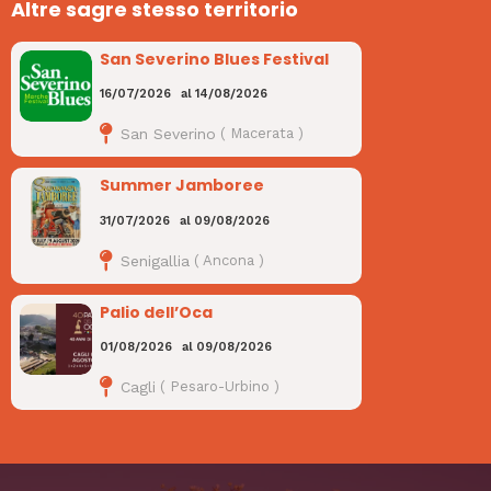
Altre sagre stesso territorio
San Severino Blues Festival
16/07/2026
al
14/08/2026
San Severino
(
Macerata
)
Summer Jamboree
31/07/2026
al
09/08/2026
Senigallia
(
Ancona
)
Palio dell’Oca
01/08/2026
al
09/08/2026
Cagli
(
Pesaro-Urbino
)