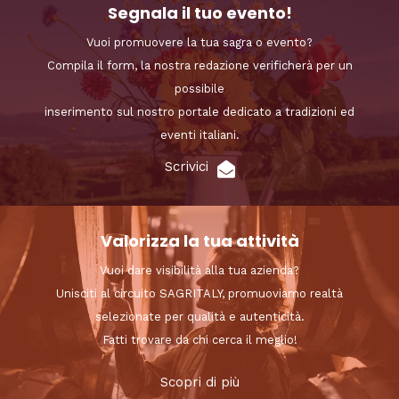
Segnala il tuo evento!
Vuoi promuovere la tua sagra o evento?
Compila il form, la nostra redazione verificherà per un
possibile
inserimento sul nostro portale dedicato a tradizioni ed
eventi italiani.
Scrivici
Valorizza la tua attività
Vuoi dare visibilità alla tua azienda?
Unisciti al circuito SAGRITALY, promuoviamo realtà
selezionate per qualità e autenticità.
Fatti trovare da chi cerca il meglio!
Scopri di più