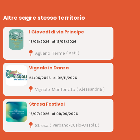
Altre sagre stesso territorio
I Giovedì di via Principe
18/06/2026
al
13/08/2026
Agliano Terme
(
Asti
)
Vignale in Danza
24/06/2026
al
02/11/2026
Vignale Monferrato
(
Alessandria
)
Stresa Festival
16/07/2026
al
09/09/2026
Stresa
(
Verbano-Cusio-Ossola
)