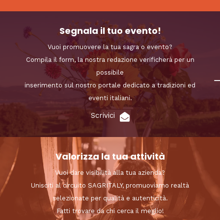
Segnala il tuo evento!
Vuoi promuovere la tua sagra o evento?
Compila il form, la nostra redazione verificherà per un
possibile
inserimento sul nostro portale dedicato a tradizioni ed
eventi italiani.
Scrivici
Valorizza la tua attività
Vuoi dare visibilità alla tua azienda?
Unisciti al circuito SAGRITALY, promuoviamo realtà
selezionate per qualità e autenticità.
Fatti trovare da chi cerca il meglio!