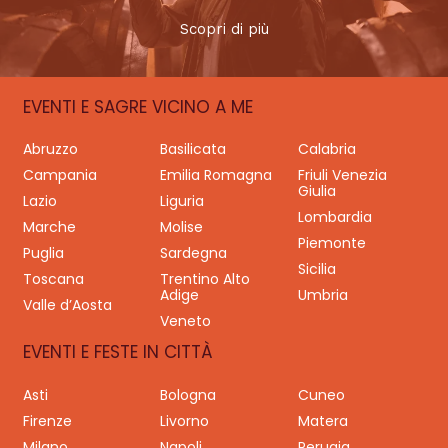
Scopri di più
EVENTI E SAGRE VICINO A ME
Abruzzo
Basilicata
Calabria
Campania
Emilia Romagna
Friuli Venezia
Giulia
Lazio
Liguria
Lombardia
Marche
Molise
Piemonte
Puglia
Sardegna
Sicilia
Toscana
Trentino Alto
Adige
Umbria
Valle d’Aosta
Veneto
EVENTI E FESTE IN CITTÀ
Asti
Bologna
Cuneo
Firenze
Livorno
Matera
Milano
Napoli
Perugia