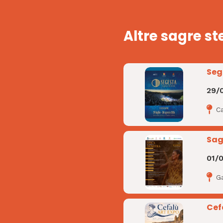
Altre sagre st
Seg
29/
C
Sag
01/
G
Cef