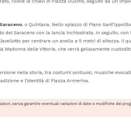
to, riceve le chiavi in Piazza Duomo, seguito da un impone
 Saraceno
, o Quintana. Nello spiazzo di Piano Sant’Ippolito,
udo del Saraceno con la lancia inchiostrata. In seguito, co
avellotto per centrare un anello a 5 metri di altezza. Il qu
 Madonna delle Vittorie, che verrà gelosamente custodito
sione nella storia, tra costumi sontuosi, musiche evocative,
adizione e l’identità di Piazza Armerina.
zzatori, senza garantire eventuali variazioni di date o modifiche dei pro