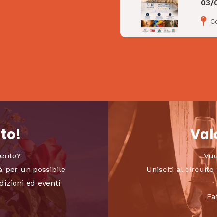
03/
C
nto!
Valo
vento?
Vuo
à per un possibile
Unisciti al circui
dizioni ed eventi
Fa