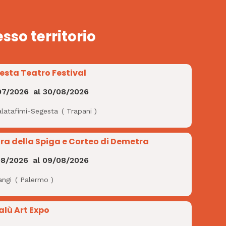
esso territorio
esta Teatro Festival
07/2026
al
30/08/2026
alatafimi-Segesta
(
Trapani
)
ra della Spiga e Corteo di Demetra
08/2026
al
09/08/2026
angi
(
Palermo
)
alù Art Expo