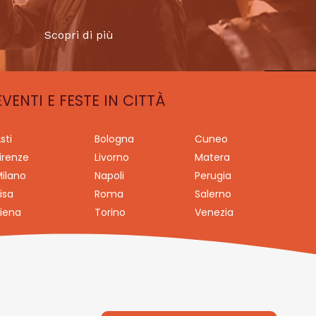
Scopri di più
EVENTI E FESTE IN CITTÀ
sti
Bologna
Cuneo
irenze
Livorno
Matera
ilano
Napoli
Perugia
isa
Roma
Salerno
iena
Torino
Venezia