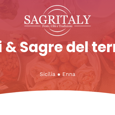
 & Sagre del ter
Sicilia
●
Enna