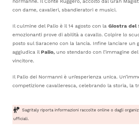
normanne. Il Conte Ruggero, accolto dal Gran Magistra
con dame, cavalieri, sbandieratori e musici.
Il culmine del Palio è il 14 agosto con la
Giostra del
emozionanti prove di abilità a cavallo. Colpire lo sc
posto sul Saraceno con la lancia. Infine lanciare un gi
aggiudica il
Palio,
uno stendardo con l’immagine della
vincitore.
Il Palio dei Normanni è un’esperienza unica. Un’immer
competizione cavalleresca, celebrando la storia, la tr
Sagritaly riporta informazioni raccolte online o dagli organi
ufficiali.