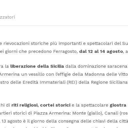
zzatori
 rievocazioni storiche più importanti e spettacolari del Su
nei giorni che precedono Ferragosto,
dal 12 al 14 agosto
, 
ra la
liberazione della Sicilia
dalla dominazione saracena d
erina un vessillo con l’effigie della Madonna delle Vittorie
gistro delle Eredità Immateriali (REI) della Regione Sicilian
hi di
riti religiosi, cortei storici
e la spettacolare
giostra
tieri storici di Piazza Armerina: Monte (giallo), Canali (ross
l 13 agosto è il giorno della consegna delle chiavi della citt