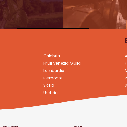
Calabria
A
Friuli Venezia Giulia
F
Lombardia
M
Piemonte
P
Sicilia
S
e
Umbria