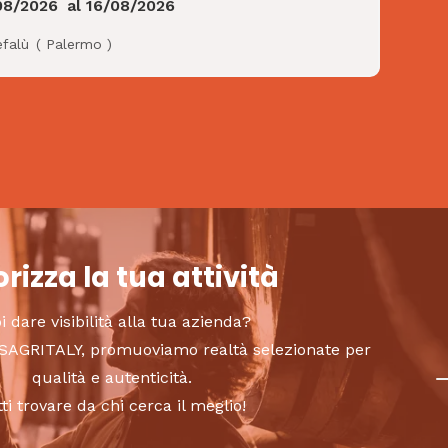
08/2026
al
16/08/2026
efalù
(
Palermo
)
rizza la tua attività
i dare visibilità alla tua azienda?
to SAGRITALY, promuoviamo realtà selezionate per
qualità e autenticità.
tti trovare da chi cerca il meglio!