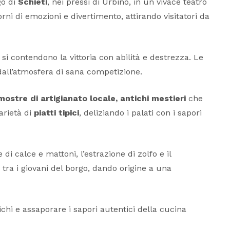
go di
Schieti
, nei pressi di Urbino, in un vivace teatro
orni di emozioni e divertimento, attirando visitatori da
 si contendono la vittoria con abilità e destrezza. Le
 dall’atmosfera di sana competizione.
mostre di artigianato locale, antichi mestieri
che
arietà di
piatti tipici
, deliziando i palati con i sapori
di calce e mattoni, l’estrazione di zolfo e il
 tra i giovani del borgo, dando origine a una
ichi e assaporare i sapori autentici della cucina