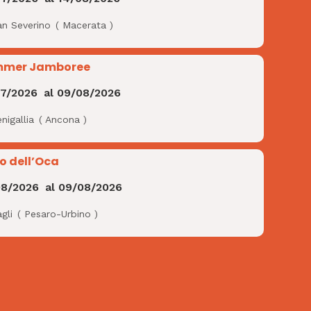
an Severino
(
Macerata
)
mer Jamboree
07/2026
al
09/08/2026
nigallia
(
Ancona
)
io dell’Oca
08/2026
al
09/08/2026
gli
(
Pesaro-Urbino
)