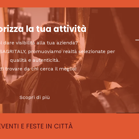
rizza la tua attività
i dare visibilità alla tua azienda?
to SAGRITALY, promuoviamo realtà selezionate per
qualità e autenticità.
tti trovare da chi cerca il meglio!
Scopri di più
EVENTI E FESTE IN CITTÀ