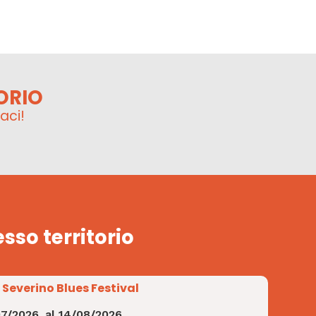
ORIO
aci!
esso territorio
 Severino Blues Festival
07/2026
al
14/08/2026