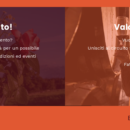
nto!
Valo
vento?
Vuo
à per un possibile
Unisciti al circui
dizioni ed eventi
Fa