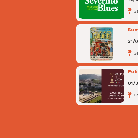
S
Sum
31/
Se
Pal
01/
Ca