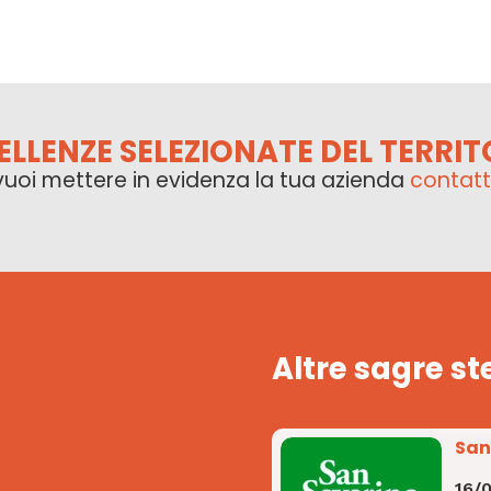
ELLENZE SELEZIONATE DEL TERRIT
vuoi mettere in evidenza la tua azienda
contatt
Altre sagre st
San
16/