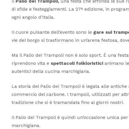
Il
Palio dei Trampoli,
una festa che affonda le sue ra
di sfide e festeggiamenti. La 27ª edizione, in prog
ogni angolo d’Italia.
Il cuore pulsante dell’evento sono le
gare sui trampo
vie del borgo si trasformano in un’arena festosa, dov
Ma il Palio dei Trampoli non è solo sport. È una festa 
riprendono vita e
spettacoli folkloristici
animano le 
autentici della cucina marchigiana.
La storia del Palio dei Trampoli è legata alle antiche 
commercio del carbone. I trampoli, utilizzati per att
tradizione che si è tramandata fino ai giorni nostri.
Il Palio dei Trampoli è quindi un’occasione unica per 
marchigiana.