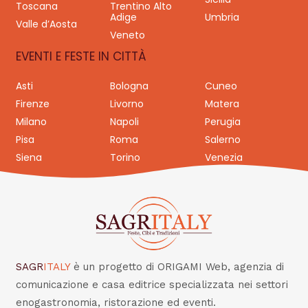
Toscana
Trentino Alto
Adige
Umbria
Valle d’Aosta
Veneto
EVENTI E FESTE IN CITTÀ
Asti
Bologna
Cuneo
Firenze
Livorno
Matera
Milano
Napoli
Perugia
Pisa
Roma
Salerno
Siena
Torino
Venezia
SAGR
ITALY
è un progetto di ORIGAMI Web, agenzia di
comunicazione e casa editrice specializzata nei settori
enogastronomia, ristorazione ed eventi.