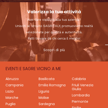
Valorizza la tua attività
Vuoi dare visibilità alla tua azienda?
Unisciti al circuito SAGRITALY, promuoviamo realtà
selezionate per qualità e autenticità.
Fatti trovare da chi cerca il meglio!
Scopri di più
EVENTI E SAGRE VICINO A ME
Abruzzo
Basilicata
Calabria
Campania
Emilia Romagna
Friuli Venezia
Giulia
Lazio
Liguria
Lombardia
Marche
Molise
Piemonte
Puglia
Sardegna
Sicilia